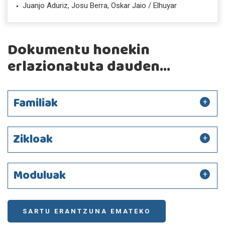
Juanjo Aduriz, Josu Berra, Oskar Jaio / Elhuyar
Dokumentu honekin
erlazionatuta dauden...
Familiak
Zikloak
Moduluak
SARTU ERANTZUNA EMATEKO