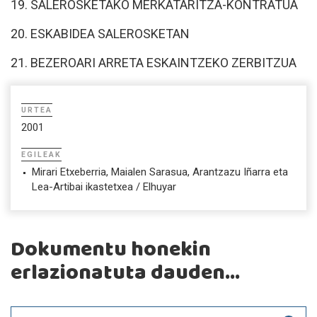
19. SALEROSKETAKO MERKATARITZA-KONTRATUA
20. ESKABIDEA SALEROSKETAN
21. BEZEROARI ARRETA ESKAINTZEKO ZERBITZUA
URTEA
2001
EGILEAK
Mirari Etxeberria, Maialen Sarasua, Arantzazu Iñarra eta
Lea-Artibai ikastetxea / Elhuyar
Dokumentu honekin
erlazionatuta dauden...