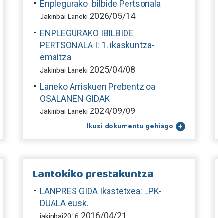
Enplegurako Ibilbide Pertsonala
2026/05/14
Jakinbai Laneki
ENPLEGURAKO IBILBIDE
PERTSONALA I: 1. ikaskuntza-
emaitza
2025/04/08
Jakinbai Laneki
Laneko Arriskuen Prebentzioa
OSALANEN GIDAK
2024/09/09
Jakinbai Laneki
Ikusi dokumentu gehiago
Lantokiko prestakuntza
LANPRES GIDA Ikastetxea: LPK-
DUALA eusk.
2016/04/21
jakinbai2016