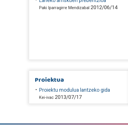
Laneko arriskuen prebentzioa
2012/06/14
Paki Iparragirre Mendizabal
Proiektua
Proiektu modulua lantzeko gida
2013/07/17
Kei-ivac