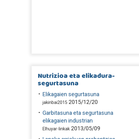
Nutrizioa eta elikadura-
segurtasuna
Elikagaien segurtasuna
2015/12/20
jakinbai2015
Garbitasuna eta segurtasuna
elikagaien industrian
2013/05/09
Elhuyar-linkak