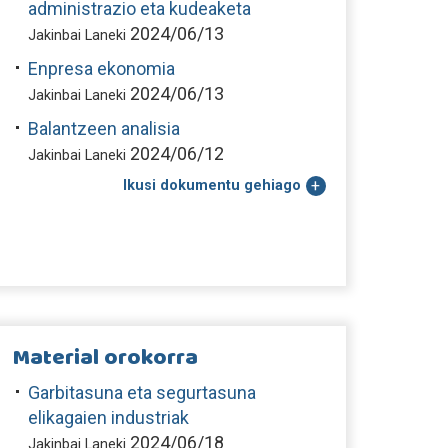
administrazio eta kudeaketa
2024/06/13
Jakinbai Laneki
Enpresa ekonomia
2024/06/13
Jakinbai Laneki
Balantzeen analisia
2024/06/12
Jakinbai Laneki
Ikusi dokumentu gehiago
Material orokorra
Garbitasuna eta segurtasuna
elikagaien industriak
2024/06/18
Jakinbai Laneki