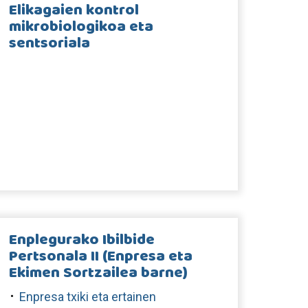
Elikagaien kontrol
mikrobiologikoa eta
sentsoriala
Enplegurako Ibilbide
Pertsonala II (Enpresa eta
Ekimen Sortzailea barne)
Enpresa txiki eta ertainen