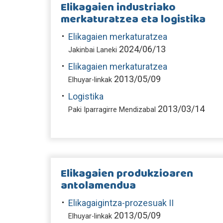
Elikagaien industriako
merkaturatzea eta logistika
Elikagaien merkaturatzea
2024/06/13
Jakinbai Laneki
Elikagaien merkaturatzea
2013/05/09
Elhuyar-linkak
Logistika
2013/03/14
Paki Iparragirre Mendizabal
Elikagaien produkzioaren
antolamendua
Elikagaigintza-prozesuak II
2013/05/09
Elhuyar-linkak