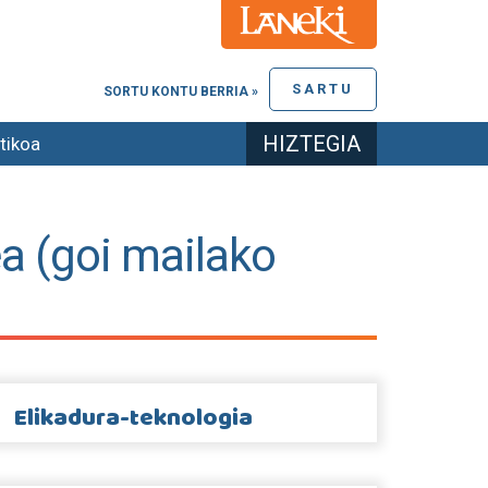
SARTU
SORTU KONTU BERRIA »
HIZTEGIA
tikoa
ea (goi mailako
Elikadura-teknologia