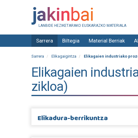
LANBIDE HEZIKETARAKO EUSKARAZKO MATERIALA
Sarrera
Biltegia
Material Berriak
A
Sarrera
Elikagaigintza
Elikagaien industriako proze
Elikagaien industri
zikloa)
Elikadura-berrikuntza