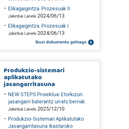
Elikagaigintza. Prozesuak II
2024/06/13
Jakinbai Laneki
Elikagaigintza. Prozesuak I
2024/06/13
Jakinbai Laneki
Ikusi dokumentu gehiago
Produkzio-sistemari
aplikatutako
jasangarritasuna
NEW STEPS Proiektua: Etorkizun
jasangarri baterantz urrats berriak
2025/12/10
Jakinbai Laneki
Produkzio-Sistemari Aplikatutako
Jasangarritasuna Ikastaroko