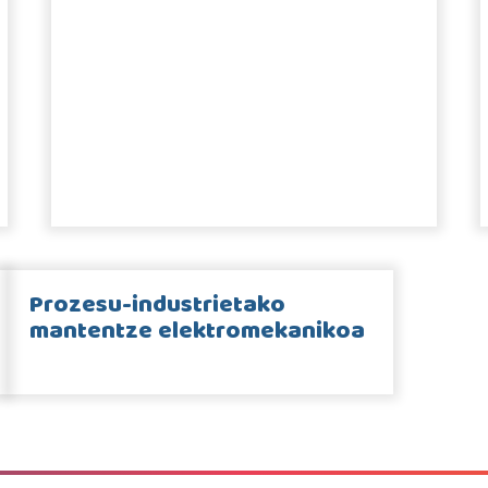
Prozesu-industrietako
mantentze elektromekanikoa