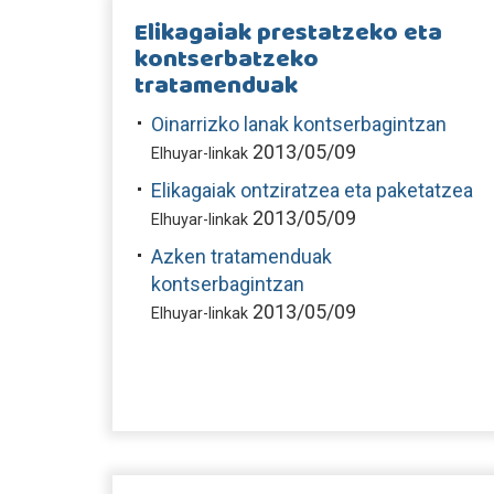
Elikagaiak prestatzeko eta
kontserbatzeko
tratamenduak
Oinarrizko lanak kontserbagintzan
2013/05/09
Elhuyar-linkak
Elikagaiak ontziratzea eta paketatzea
2013/05/09
Elhuyar-linkak
Azken tratamenduak
kontserbagintzan
2013/05/09
Elhuyar-linkak