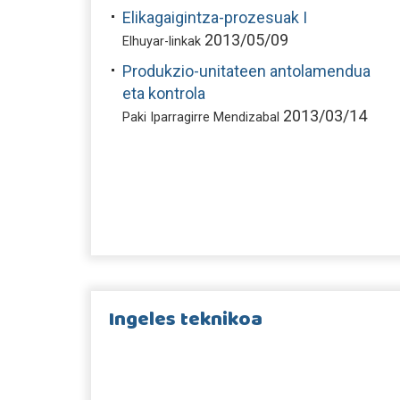
Elikagaigintza-prozesuak I
2013/05/09
Elhuyar-linkak
Produkzio-unitateen antolamendua
eta kontrola
2013/03/14
Paki Iparragirre Mendizabal
Ingeles teknikoa