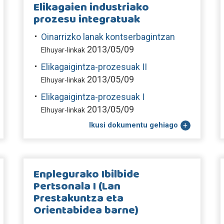
Elikagaien industriako
prozesu integratuak
Oinarrizko lanak kontserbagintzan
2013/05/09
Elhuyar-linkak
Elikagaigintza-prozesuak II
2013/05/09
Elhuyar-linkak
Elikagaigintza-prozesuak I
2013/05/09
Elhuyar-linkak
Ikusi dokumentu gehiago
Enplegurako Ibilbide
Pertsonala I (Lan
Prestakuntza eta
Orientabidea barne)