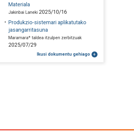
Materiala
2025/10/16
Jakinbai Laneki
Produkzio-sistemari aplikatutako
jasangarritasuna
Maramara* taldea itzulpen zerbitzuak
2025/07/29
Ikusi dokumentu gehiago