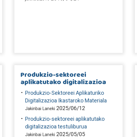
Produkzio-sektoreei
aplikatutako digitalizazioa
Produkzio-Sektoreei Aplikaturiko
Digitalizazioa Ikastaroko Materiala
2025/06/12
Jakinbai Laneki
Produkzio-sektoreei aplikatutako
digitalizazioa testuliburua
2025/05/05
Jakinbai Laneki