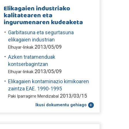
Elikagaien industriako
kalitatearen eta
ingurumenaren kudeaketa
Garbitasuna eta segurtasuna
elikagaien industrian
2013/05/09
Elhuyar-linkak
Azken tratamenduak
kontserbagintzan
2013/05/09
Elhuyar-linkak
Elikagaien kontaminazio kimikoaren
zaintza EAE. 1990-1995
2013/03/15
Paki Iparragirre Mendizabal
Ikusi dokumentu gehiago