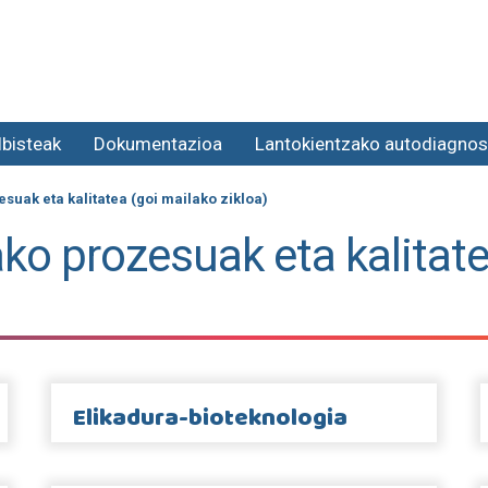
lbisteak
Dokumentazioa
Lantokientzako autodiagnos
suak eta kalitatea (goi mailako zikloa)
ako prozesuak eta kalitat
Elikadura-bioteknologia