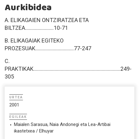
Aurkibidea
A. ELIKAGAIEN ONTZIRATZEA ETA
BILTZEA.......................10-71
B. ELIKAGAIAK EGITEKO
PROZESUAK...............................77-247
C.
PRAKTIKAK......................................................................249-
305
URTEA
2001
EGILEAK
Maialen Sarasua, Naia Andonegi eta Lea-Artibai
ikastetxea / Elhuyar