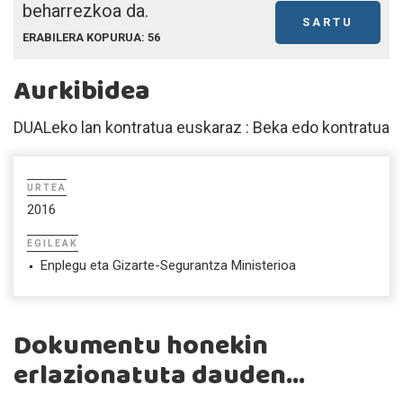
beharrezkoa da.
SARTU
ERABILERA KOPURUA: 56
Aurkibidea
DUALeko lan kontratua euskaraz : Beka edo kontratua
URTEA
2016
EGILEAK
Enplegu eta Gizarte-Segurantza Ministerioa
Dokumentu honekin
erlazionatuta dauden...