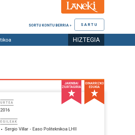
SARTU
SORTU KONTU BERRIA »
HIZTEGIA
tikoa
JAKINBAI
OINARRIZKO
ZIURTAGIRIA
EDUKIA
URTEA
2016
EGILEAK
Sergio Villar - Easo Politeknikoa LHII