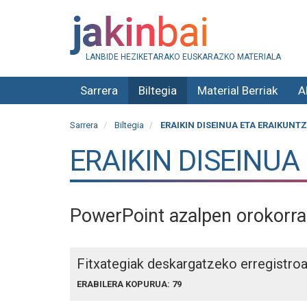
LANBIDE HEZIKETARAKO EUSKARAZKO MATERIALA
Sarrera
Biltegia
Material Berriak
A
Sarrera
Biltegia
ERAIKIN DISEINUA ETA ERAIKUNT
ERAIKIN DISEINUA
PowerPoint azalpen orokorr
Fitxategiak deskargatzeko erregistro
ERABILERA KOPURUA: 79