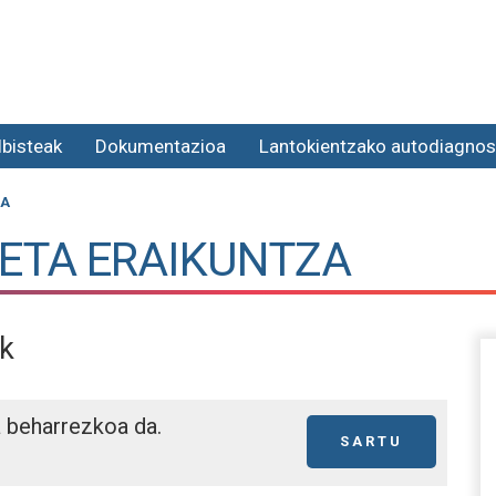
lbisteak
Dokumentazioa
Lantokientzako autodiagnos
ZA
 ETA ERAIKUNTZA
ak
a beharrezkoa da.
SARTU