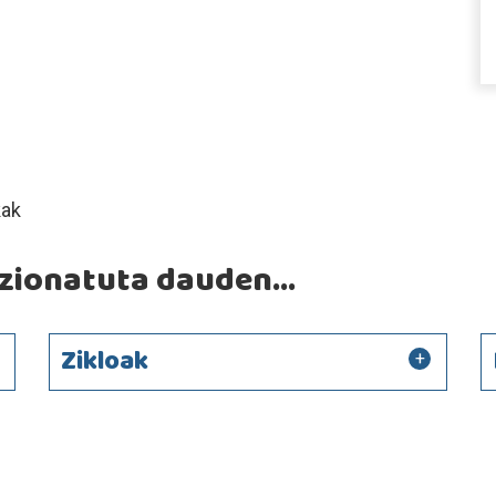
kak
ionatuta dauden...
Zikloak