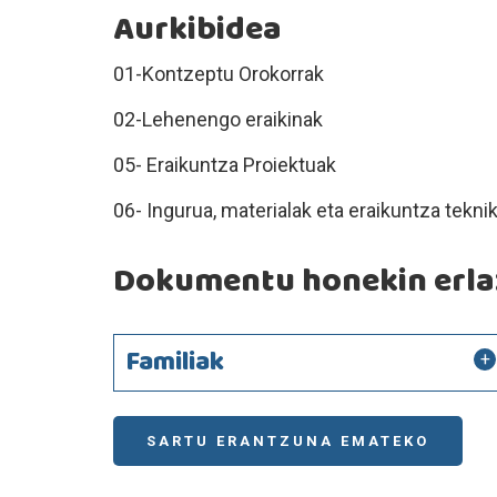
Aurkibidea
01-Kontzeptu Orokorrak
02-Lehenengo eraikinak
05- Eraikuntza Proiektuak
06- Ingurua, materialak eta eraikuntza tekni
Dokumentu honekin erlaz
Familiak
SARTU ERANTZUNA EMATEKO