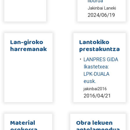
liburua
Jakinbai Laneki
2024/06/19
Lan-giroko
Lantokiko
harremanak
prestakuntza
LANPRES GIDA
Ikastetxea:
LPK-DUALA
eusk.
jakinbai2016
2016/04/21
Material
Obra lekuen
orokorra
antolamendua