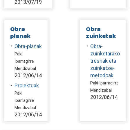
2013/07/19
Obra
Obra
planak
zuinketak
Obra-planak
Obra-
zuinketarako
Paki
tresnak eta
Iparragirre
zuinkatze-
Mendizabal
2012/06/14
metodoak
Paki Iparragirre
Proiektuak
Mendizabal
Paki
2012/06/14
Iparragirre
Mendizabal
2012/06/14