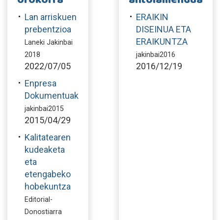
Lan arriskuen
ERAIKIN
prebentzioa
DISEINUA ETA
ERAIKUNTZA
Laneki Jakinbai
2018
jakinbai2016
2022/07/05
2016/12/19
Enpresa
Dokumentuak
jakinbai2015
2015/04/29
Kalitatearen
kudeaketa
eta
etengabeko
hobekuntza
Editorial-
Donostiarra