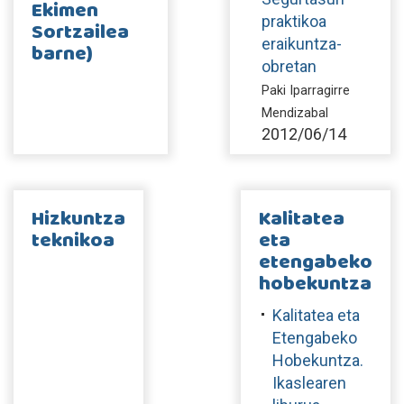
Ekimen
praktikoa
Sortzailea
eraikuntza-
barne)
obretan
Paki Iparragirre
Mendizabal
2012/06/14
Hizkuntza
Kalitatea
teknikoa
eta
etengabeko
hobekuntza
Kalitatea eta
Etengabeko
Hobekuntza.
Ikaslearen