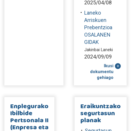
2025/04/08
Laneko
Arriskuen
Prebentzioa
OSALANEN
GIDAK
Jakinbai Laneki
2024/09/09
Ikusi
dokumentu
gehiago
Enplegurako
Eraikuntzako
Ibilbide
segurtasun
Pertsonala II
planak
(Enpresa eta
Segurtasun