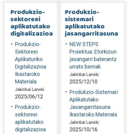
Produkzio-
Produkzio-
sektoreei
sistemari
aplikatutako
aplikatutako
digitalizazioa
jasangarritasuna
Produkzio-
NEW STEPS
Sektoreei
Proiektua: Etorkizun
Aplikaturiko
jasangarri baterantz
Digitalizazioa
urrats berriak
Ikastaroko
Jakinbai Laneki
Materiala
2025/12/10
Jakinbai Laneki
Produkzio-Sistemari
2025/06/12
Aplikatutako
Produkzio-
Jasangarritasuna
sektoreei
Ikastaroko Materiala
aplikatutako
Jakinbai Laneki
digitalizazioa
2025/10/16