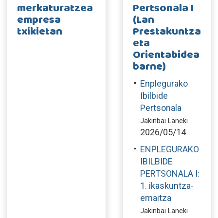
merkaturatzea
Pertsonala I
empresa
(Lan
txikietan
Prestakuntza
eta
Orientabidea
barne)
Enplegurako
Ibilbide
Pertsonala
Jakinbai Laneki
2026/05/14
ENPLEGURAKO
IBILBIDE
PERTSONALA I:
1. ikaskuntza-
emaitza
Jakinbai Laneki