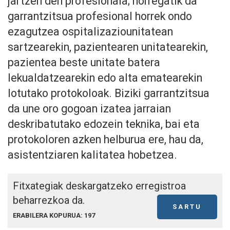
jartzen den profesionala; horregatik da
garrantzitsua profesional horrek ondo
ezagutzea ospitalizaziounitatean
sartzearekin, pazientearen unitatearekin,
pazientea beste unitate batera
lekualdatzearekin edo alta ematearekin
lotutako protokoloak. Biziki garrantzitsua
da une oro gogoan izatea jarraian
deskribatutako edozein teknika, bai eta
protokoloren azken helburua ere, hau da,
asistentziaren kalitatea hobetzea.
Fitxategiak deskargatzeko erregistroa
beharrezkoa da.
SARTU
ERABILERA KOPURUA: 197