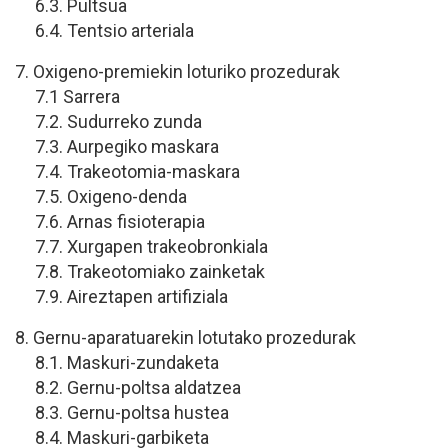
6.3. Pultsua
6.4. Tentsio arteriala
7. Oxigeno-premiekin loturiko prozedurak
7.1 Sarrera
7.2. Sudurreko zunda
7.3. Aurpegiko maskara
7.4. Trakeotomia-maskara
7.5. Oxigeno-denda
7.6. Arnas fisioterapia
7.7. Xurgapen trakeobronkiala
7.8. Trakeotomiako zainketak
7.9. Aireztapen artifiziala
8. Gernu-aparatuarekin lotutako prozedurak
8.1. Maskuri-zundaketa
8.2. Gernu-poltsa aldatzea
8.3. Gernu-poltsa hustea
8.4. Maskuri-garbiketa