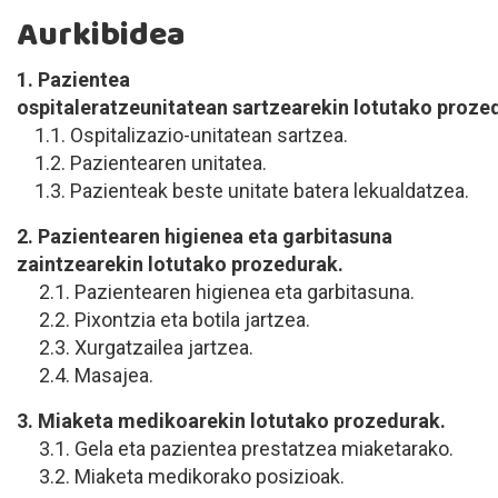
Aurkibidea
1. Pazientea
ospitaleratzeunitatean sartzearekin lotutako proze
1.1. Ospitalizazio-unitatean sartzea.
1.2. Pazientearen unitatea.
1.3. Pazienteak beste unitate batera lekualdatzea.
2. Pazientearen higienea eta garbitasuna
zaintzearekin lotutako prozedurak.
2.1. Pazientearen higienea eta garbitasuna.
2.2. Pixontzia eta botila jartzea.
2.3. Xurgatzailea jartzea.
2.4. Masajea.
3. Miaketa medikoarekin lotutako prozedurak.
3.1. Gela eta pazientea prestatzea miaketarako.
3.2. Miaketa medikorako posizioak.