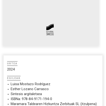
URTEA
2024
EGILEAK
Luisa Mostazo Rodríguez
Esther Lozano Carrasco
Sintesis argitaletxea
ISBNa: 978-84-9171-194-0
Maramara Taldearen Hizkuntza Zerbituak SL (itzulpena)