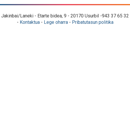
Jakinbai/Laneki - Etarte bidea, 9 - 20170 Usurbil -943 37 65 32
-
Kontaktua
-
Lege oharra
-
Pribatutasun politika