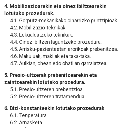
4. Mobilizazioarekin eta oinez ibiltzearekin
lotutako prozedurak.
4.1. Gorputz-mekanikako oinarrizko printzipioak.
4.2. Mobilizazio-teknikak.
4.3. Lekualdatzeko teknikak.
4.4. Oinez ibiltzen laguntzeko prozedura.
4.5. Arrisku-pazienteetan erorikoak prebenitzea.
4.6. Makuluak, makilak eta taka-taka.
4.7. Aulkian, ohean edo ohatilan garraiatzea.
5. Presio-ultzerak prebenitzearekin eta
zaintzearekin lotutako prozedura.
5.1. Presio-ultzeren prebentzioa.
5.2. Presio-ultzeren tratamendua.
6. Bizi-konstanteekin lotutako prozedurak
6.1. Tenperatura
6.2. Arnasketa