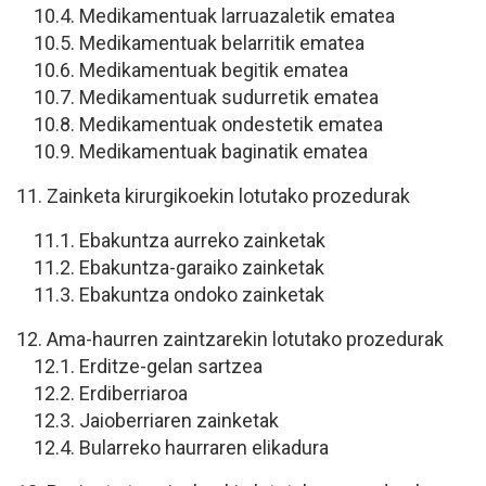
10.4. Medikamentuak larruazaletik ematea
10.5. Medikamentuak belarritik ematea
10.6. Medikamentuak begitik ematea
10.7. Medikamentuak sudurretik ematea
10.8. Medikamentuak ondestetik ematea
10.9. Medikamentuak baginatik ematea
11. Zainketa kirurgikoekin lotutako prozedurak
11.1. Ebakuntza aurreko zainketak
11.2. Ebakuntza-garaiko zainketak
11.3. Ebakuntza ondoko zainketak
12. Ama-haurren zaintzarekin lotutako prozedurak
12.1. Erditze-gelan sartzea
12.2. Erdiberriaroa
12.3. Jaioberriaren zainketak
12.4. Bularreko haurraren elikadura