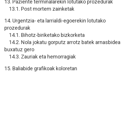
13. Paziente terminalarekin lotutako prozedurak
13.1. Post mortem zainketak
14. Urgentzia- eta larrialdi-egoerekin lotutako
prozedurak
14.1. Bihotz-biriketako bizkorketa
14.2. Nola jokatu gorputz arrotz batek arnasbidea
buxatuz gero
14.3. Zauriak eta hemorragiak
15. Baliabide grafikoak koloretan