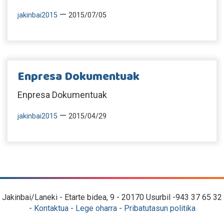
—
jakinbai2015
2015/07/05
Enpresa Dokumentuak
Enpresa Dokumentuak
—
jakinbai2015
2015/04/29
Jakinbai/Laneki - Etarte bidea, 9 - 20170 Usurbil -943 37 65 32
-
Kontaktua
-
Lege oharra
-
Pribatutasun politika