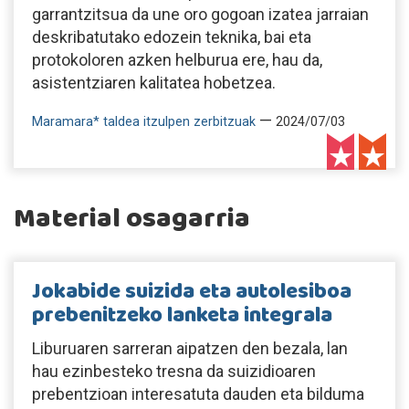
garrantzitsua da une oro gogoan izatea jarraian
deskribatutako edozein teknika, bai eta
protokoloren azken helburua ere, hau da,
asistentziaren kalitatea hobetzea.
—
Maramara* taldea itzulpen zerbitzuak
2024/07/03
Material osagarria
Jokabide suizida eta autolesiboa
prebenitzeko lanketa integrala
Liburuaren sarreran aipatzen den bezala, lan
hau ezinbesteko tresna da suizidioaren
prebentzioan interesatuta dauden eta bilduma