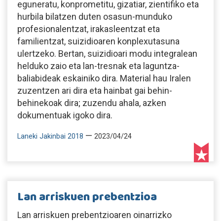
eguneratu, konprometitu, gizatiar, zientifiko eta
hurbila bilatzen duten osasun-munduko
profesionalentzat, irakasleentzat eta
familientzat, suizidioaren konplexutasuna
ulertzeko. Bertan, suizidioari modu integralean
helduko zaio eta lan-tresnak eta laguntza-
baliabideak eskainiko dira. Material hau Iralen
zuzentzen ari dira eta hainbat gai behin-
behinekoak dira; zuzendu ahala, azken
dokumentuak igoko dira.
—
Laneki Jakinbai 2018
2023/04/24
Lan arriskuen prebentzioa
Lan arriskuen prebentzioaren oinarrizko