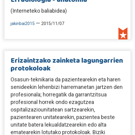
(Interneteko baliabidea)
—
jakinbai2015
2015/11/07
Erizaintzako zainketa lagungarrien
protokoloak
Osasun-teknikaria da pazientearekin eta haren
senideekin lehenbizi harremanetan jartzen den
profesionala; horregatik da garrantzitsua
profesional horrek ondo ezagutzea
ospitalizaziounitatean sartzearekin,
pazientearen unitatearekin, pazientea beste
unitate batera lekualdatzearekin edo alta
ematearekin lotutako protokoloak. Biziki