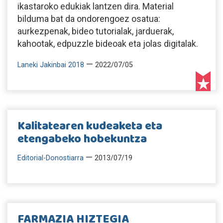
ikastaroko edukiak lantzen dira. Material
bilduma bat da ondorengoez osatua:
aurkezpenak, bideo tutorialak, jarduerak,
kahootak, edpuzzle bideoak eta jolas digitalak.
—
Laneki Jakinbai 2018
2022/07/05
Kalitatearen kudeaketa eta
etengabeko hobekuntza
—
Editorial-Donostiarra
2013/07/19
FARMAZIA HIZTEGIA