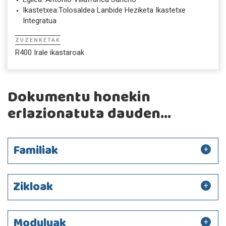
Ikastetxea:Tolosaldea Lanbide Heziketa Ikastetxe
Integratua
ZUZENKETAK
R400 Irale ikastaroak
Dokumentu honekin
erlazionatuta dauden...
Familiak
Zikloak
Moduluak