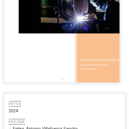
URTEA
2024
EGILEAK
Egilea: Antonio Villafranca Sancho