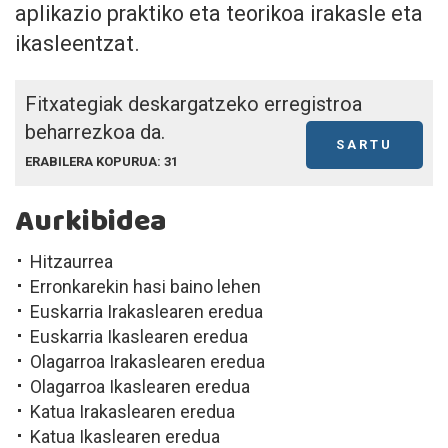
aplikazio praktiko eta teorikoa irakasle eta
ikasleentzat.
Fitxategiak deskargatzeko erregistroa
beharrezkoa da.
SARTU
ERABILERA KOPURUA: 31
Aurkibidea
Hitzaurrea
Erronkarekin hasi baino lehen
Euskarria Irakaslearen eredua
Euskarria Ikaslearen eredua
Olagarroa Irakaslearen eredua
Olagarroa Ikaslearen eredua
Katua Irakaslearen eredua
Katua Ikaslearen eredua