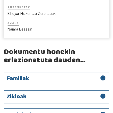
ZUZENKETAK
Elhuyar Hizkuntza Zerbitzuak
AZALA
Naiara Beasain
Dokumentu honekin
erlazionatuta dauden...
Familiak
Zikloak