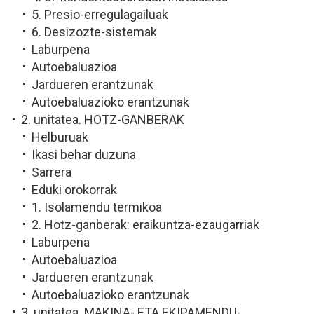
5. Presio-erregulagailuak
6. Desizozte-sistemak
Laburpena
Autoebaluazioa
Jardueren erantzunak
Autoebaluazioko erantzunak
2. unitatea. HOTZ-GANBERAK
Helburuak
Ikasi behar duzuna
Sarrera
Eduki orokorrak
1. Isolamendu termikoa
2. Hotz-ganberak: eraikuntza-ezaugarriak
Laburpena
Autoebaluazioa
Jardueren erantzunak
Autoebaluazioko erantzunak
3. unitatea. MAKINA- ETA EKIPAMENDU-