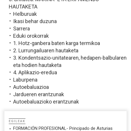
HAUTAKETA
Helburuak
Ikasi behar duzuna
Sarrera
Eduki orokorrak
1. Hotz-ganbera baten karga termikoa
2. Lurrungailuaren hautaketa
3. Kondentsazio-unitatearen, hedapen-balbularen
eta hodien hautaketa
4. Aplikazio-eredua
Laburpena
Autoebaluazioa
Jardueren erantzunak
Autoebaluazioko erantzunak
EGILEAK
FORMACIÓN PROFESIONAL- Principado de Asturias