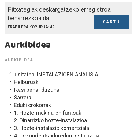
Fitxategiak deskargatzeko erregistroa
beharrezkoa da.
SARTU
ERABILERA KOPURUA: 49
Aurkibidea
AURKIBIDEA:
1. unitatea. INSTALAZIOEN ANALISIA
Helburuak
Ikasi behar duzuna
Sarrera
Eduki orokorrak
1. Hozte-makinaren funtsak
2. Oinarrizko hozte-instalazioa
3. Hozte-instalazio komertziala
4. Ur-kondentsadoredun instalazioa