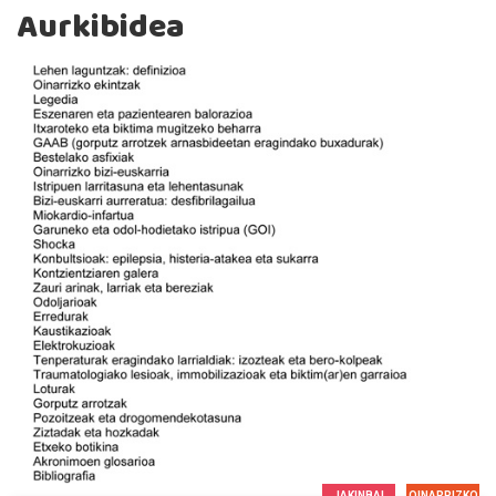
Aurkibidea
JAKINBAI
OINARRIZKO