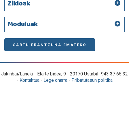
Zikloak
Moduluak
SARTU ERANTZUNA EMATEKO
Jakinbai/Laneki - Etarte bidea, 9 - 20170 Usurbil -943 37 65 32
-
Kontaktua
-
Lege oharra
-
Pribatutasun politika