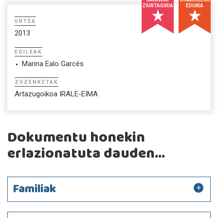
ZIURTAGIRIA
EDUKIA
URTEA
2013
EGILEAK
Marina Ealo Garcés
ZUZENKETAK
Artazugoikoa IRALE-EIMA
Dokumentu honekin
erlazionatuta dauden...
Familiak