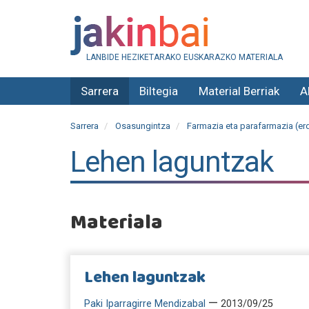
LANBIDE HEZIKETARAKO EUSKARAZKO MATERIALA
Sarrera
Biltegia
Material Berriak
A
Sarrera
Osasungintza
Farmazia eta parafarmazia (erd
Lehen laguntzak
Materiala
Lehen laguntzak
—
Paki Iparragirre Mendizabal
2013/09/25