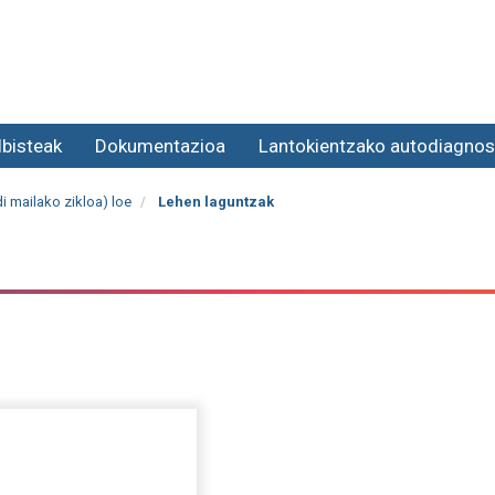
lbisteak
Dokumentazioa
Lantokientzako autodiagnos
i mailako zikloa) loe
Lehen laguntzak