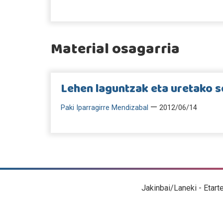
Material osagarria
Lehen laguntzak eta uretako 
—
Paki Iparragirre Mendizabal
2012/06/14
Jakinbai/Laneki - Etart