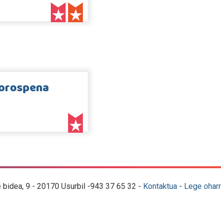
sorospena
e bidea, 9 - 20170 Usurbil -943 37 65 32 -
Kontaktua
-
Lege oharr