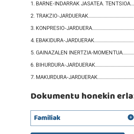
1. BARNE-INDARRAK JASATEA. TENTSIOA................
2. TRAKZIO-JARDUERAK...........................................
3. KONPRESIO-JARDUERA........................................
4. EBAKIDURA-JARDUERAK.......................................
5. GAINAZALEN INERTZIA-MOMENTUA.....................
6. BIHURDURA-JARDUERAK......................................
7. MAKURDURA-JARDUERAK....................................
Dokumentu honekin erlaz
Familiak