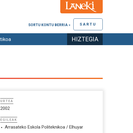
SARTU
SORTU KONTU BERRIA »
HIZTEGIA
tikoa
URTEA
2002
EGILEAK
Arrasateko Eskola Politeknikoa / Elhuyar