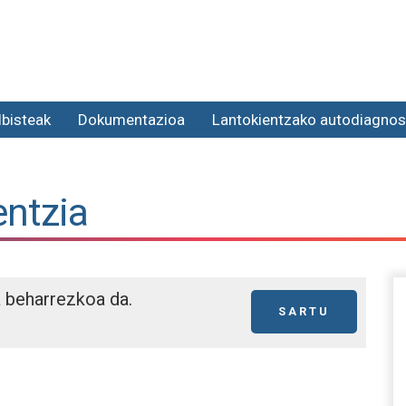
lbisteak
Dokumentazioa
Lantokientzako autodiagnos
entzia
a beharrezkoa da.
SARTU