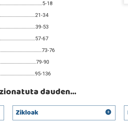
........................5-18
..........................21-34
..........................39-53
.........................57-67
.........................73-76
..........................79-90
.........................95-136
ionatuta dauden...
Zikloak