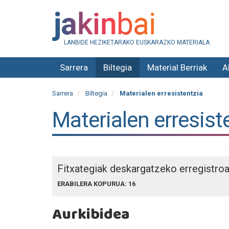
LANBIDE HEZIKETARAKO EUSKARAZKO MATERIALA
Sarrera
Biltegia
Material Berriak
A
Sarrera
Biltegia
Materialen erresistentzia
Materialen erresist
Fitxategiak deskargatzeko erregistro
ERABILERA KOPURUA: 16
Aurkibidea