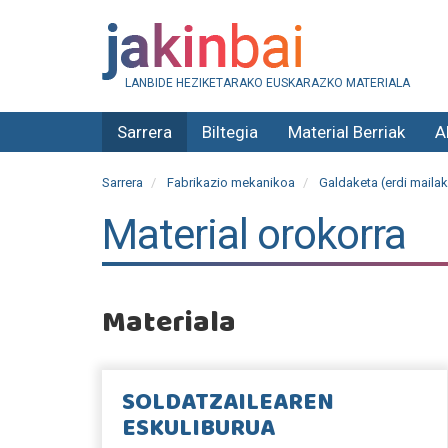
LANBIDE HEZIKETARAKO EUSKARAZKO MATERIALA
Sarrera
Biltegia
Material Berriak
A
Sarrera
Fabrikazio mekanikoa
Galdaketa (erdi mailak
Material orokorra
Materiala
SOLDATZAILEAREN
ESKULIBURUA