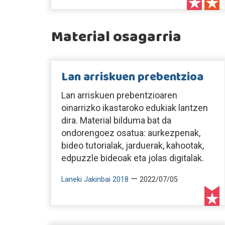
Material osagarria
Lan arriskuen prebentzioa
Lan arriskuen prebentzioaren
oinarrizko ikastaroko edukiak lantzen
dira. Material bilduma bat da
ondorengoez osatua: aurkezpenak,
bideo tutorialak, jarduerak, kahootak,
edpuzzle bideoak eta jolas digitalak.
—
Laneki Jakinbai 2018
2022/07/05