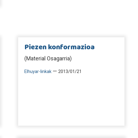
Piezen konformazioa
(Material Osagarria)
—
Elhuyar-linkak
2013/01/21