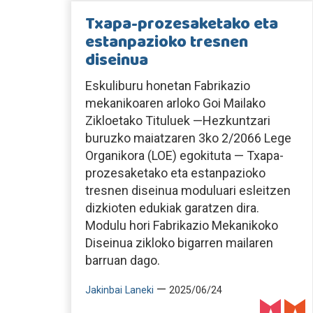
Txapa-prozesaketako eta
estanpazioko tresnen
diseinua
Eskuliburu honetan Fabrikazio
mekanikoaren arloko Goi Mailako
Zikloetako Tituluek —Hezkuntzari
buruzko maiatzaren 3ko 2/2066 Lege
Organikora (LOE) egokituta — Txapa-
prozesaketako eta estanpazioko
tresnen diseinua moduluari esleitzen
dizkioten edukiak garatzen dira.
Modulu hori Fabrikazio Mekanikoko
Diseinua zikloko bigarren mailaren
barruan dago.
—
Jakinbai Laneki
2025/06/24