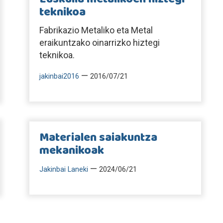
teknikoa
Fabrikazio Metaliko eta Metal
eraikuntzako oinarrizko hiztegi
teknikoa.
—
jakinbai2016
2016/07/21
Materialen saiakuntza
mekanikoak
—
Jakinbai Laneki
2024/06/21