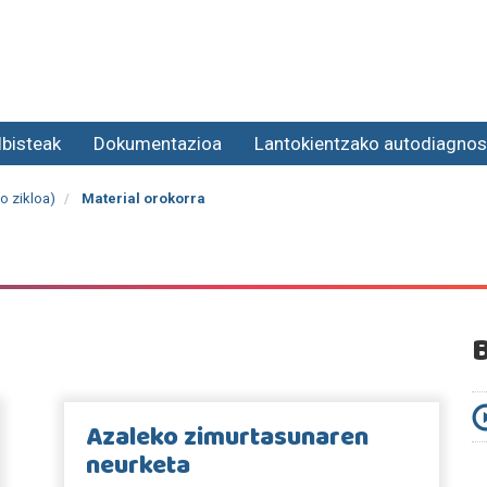
lbisteak
Dokumentazioa
Lantokientzako autodiagnos
o zikloa)
Material orokorra
Azaleko zimurtasunaren
neurketa