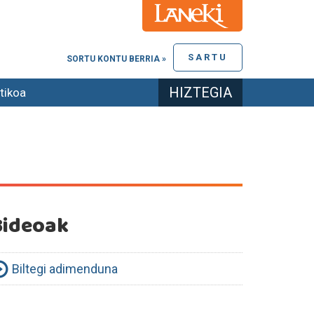
SARTU
SORTU KONTU BERRIA »
HIZTEGIA
tikoa
Bideoak
Biltegi adimenduna