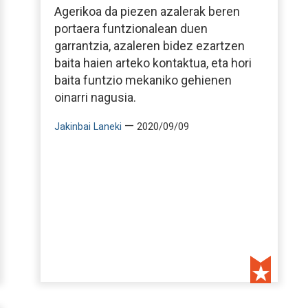
Agerikoa da piezen azalerak beren
portaera funtzionalean duen
garrantzia, azaleren bidez ezartzen
baita haien arteko kontaktua, eta hori
baita funtzio mekaniko gehienen
oinarri nagusia.
—
Jakinbai Laneki
2020/09/09