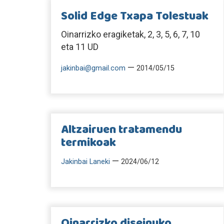
Solid Edge Txapa Tolestuak
Oinarrizko eragiketak, 2, 3, 5, 6, 7, 10
eta 11 UD
—
jakinbai@gmail.com
2014/05/15
Altzairuen tratamendu
termikoak
—
Jakinbai Laneki
2024/06/12
Oinarrizko diseinuko