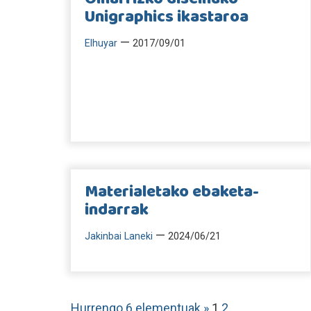
Unigraphics ikastaroa
—
Elhuyar
2017/09/01
Materialetako ebaketa-
indarrak
—
Jakinbai Laneki
2024/06/21
Hurrengo 6 elementuak »
1
2