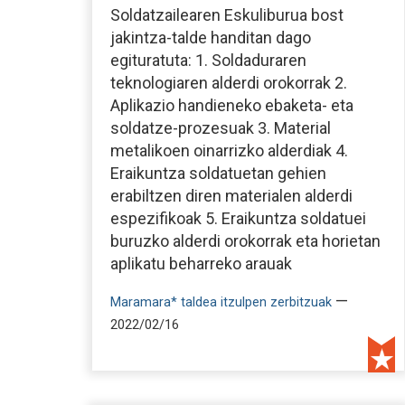
Soldatzailearen Eskuliburua bost
jakintza-talde handitan dago
egituratuta: 1. Soldaduraren
teknologiaren alderdi orokorrak 2.
Aplikazio handieneko ebaketa- eta
soldatze-prozesuak 3. Material
metalikoen oinarrizko alderdiak 4.
Eraikuntza soldatuetan gehien
erabiltzen diren materialen alderdi
espezifikoak 5. Eraikuntza soldatuei
buruzko alderdi orokorrak eta horietan
aplikatu beharreko arauak
—
Maramara* taldea itzulpen zerbitzuak
2022/02/16