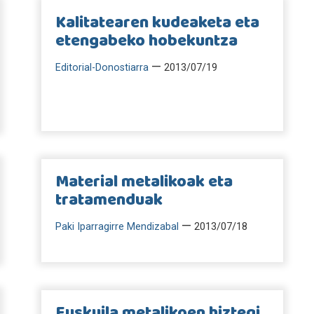
Kalitatearen kudeaketa eta
etengabeko hobekuntza
—
Editorial-Donostiarra
2013/07/19
Material metalikoak eta
tratamenduak
—
Paki Iparragirre Mendizabal
2013/07/18
Euskuila metalikoen hiztegi