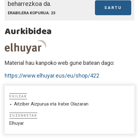
beharrezkoa da.
SARTU
ERABILERA KOPURUA: 23
Aurkibidea
Material hau kanpoko web gune batean dago:
https://www.elhuyar.eus/eu/shop/422
EGILEAK
Aitziber Aizpurua eta Iratxe Olazaran
ZUZENKETAK
Elhuyar