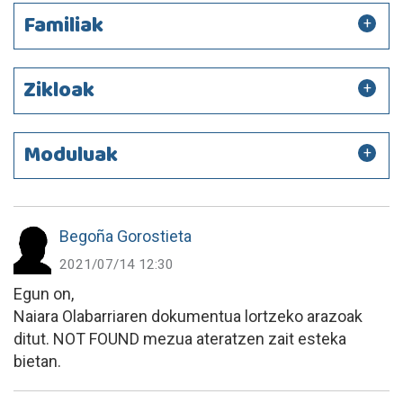
Familiak
Zikloak
Moduluak
Begoña Gorostieta
2021/07/14 12:30
Egun on,
Naiara Olabarriaren dokumentua lortzeko arazoak
ditut. NOT FOUND mezua ateratzen zait esteka
bietan.