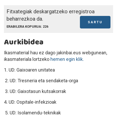
Fitxategiak deskargatzeko erregistroa
beharrezkoa da.
SARTU
ERABILERA KOPURUA: 226
Aurkibidea
Ikasmaterial hau ez dago jakinbai.eus webgunean,
ikasmateriala lortzeko
hemen egin klik.
1. UD: Gaixoaren unitatea
2. UD: Tresneria eta sendaketa-orga
3. UD: Gaixotasun kutsakorrak
4. UD: Ospitale-infekzioak
5. UD: Isolamendu-teknikak