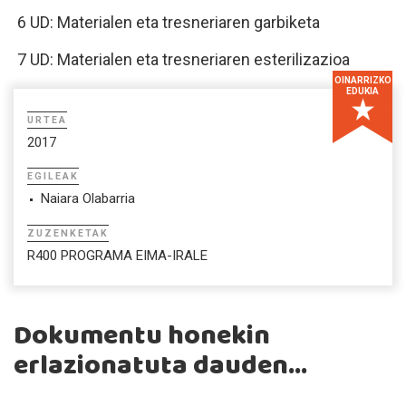
6 UD: Materialen eta tresneriaren garbiketa
7 UD: Materialen eta tresneriaren esterilizazioa
OINARRIZKO
EDUKIA
URTEA
2017
EGILEAK
Naiara Olabarria
ZUZENKETAK
R400 PROGRAMA EIMA-IRALE
Dokumentu honekin
erlazionatuta dauden...