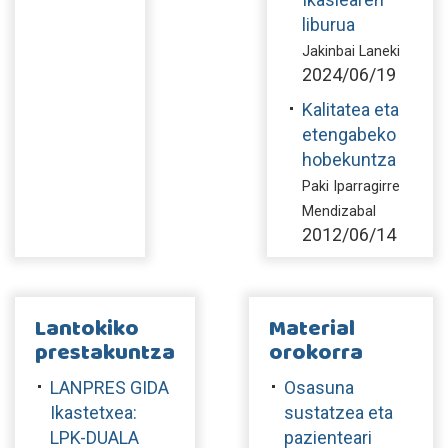
liburua
Jakinbai Laneki
2024/06/19
Kalitatea eta
etengabeko
hobekuntza
Paki Iparragirre
Mendizabal
2012/06/14
Lantokiko
Material
prestakuntza
orokorra
LANPRES GIDA
Osasuna
Ikastetxea:
sustatzea eta
LPK-DUALA
pazienteari