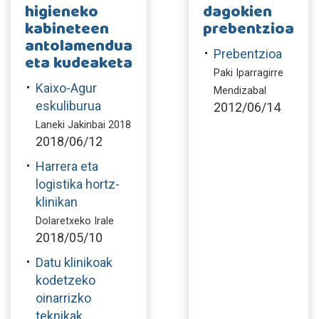
higieneko
dagokien
kabineteen
prebentzioa
antolamendua
Prebentzioa
eta kudeaketa
Paki Iparragirre
Kaixo-Agur
Mendizabal
eskuliburua
2012/06/14
Laneki Jakinbai 2018
2018/06/12
Harrera eta
logistika hortz-
klinikan
Dolaretxeko Irale
2018/05/10
Datu klinikoak
kodetzeko
oinarrizko
teknikak