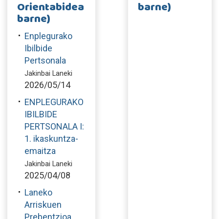
Orientabidea
barne)
barne)
Enplegurako
Ibilbide
Pertsonala
Jakinbai Laneki
2026/05/14
ENPLEGURAKO
IBILBIDE
PERTSONALA I:
1. ikaskuntza-
emaitza
Jakinbai Laneki
2025/04/08
Laneko
Arriskuen
Prebentzioa