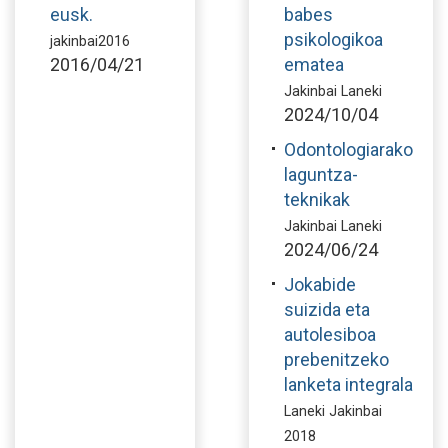
eusk.
babes
psikologikoa
jakinbai2016
2016/04/21
ematea
Jakinbai Laneki
2024/10/04
Odontologiarako
laguntza-
teknikak
Jakinbai Laneki
2024/06/24
Jokabide
suizida eta
autolesiboa
prebenitzeko
lanketa integrala
Laneki Jakinbai
2018