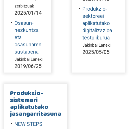
zerbitzuak
Produkzio-
2025/01/14
sektoreei
Osasun-
aplikatutako
hezkuntza
digitalizazioa
eta
testuliburua
osasunaren
Jakinbai Laneki
sustapena
2025/05/05
Jakinbai Laneki
2019/06/25
Produkzio-
sistemari
aplikatutako
jasangarritasuna
NEW STEPS