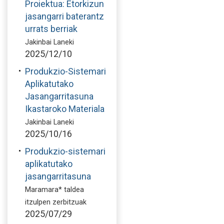
Proiektua: Etorkizun
jasangarri baterantz
urrats berriak
Jakinbai Laneki
2025/12/10
Produkzio-Sistemari
Aplikatutako
Jasangarritasuna
Ikastaroko Materiala
Jakinbai Laneki
2025/10/16
Produkzio-sistemari
aplikatutako
jasangarritasuna
Maramara* taldea
itzulpen zerbitzuak
2025/07/29