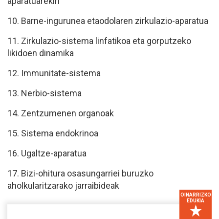
aparatuarekin
10.
Barne-ingurunea etaodolaren zirkulazio-aparatua
11. Zirkulazio-sistema linfatikoa eta gorputzeko
likidoen dinamika
12.
Immunitate-sistema
13.
Nerbio-sistema
14.
Zentzumenen organoak
15.
Sistema endokrinoa
16.
Ugaltze-aparatua
17.
Bizi-ohitura osasungarriei buruzko
aholkularitzarako jarraibideak
OINARRIZKO
EDUKIA