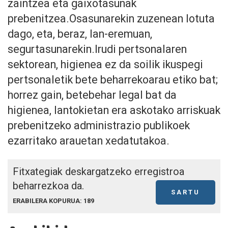
zaintzea eta gaixotasunak
prebenitzea.Osasunarekin zuzenean lotuta
dago, eta, beraz, lan-eremuan,
segurtasunarekin.Irudi pertsonalaren
sektorean, higienea ez da soilik ikuspegi
pertsonaletik bete beharrekoarau etiko bat;
horrez gain, betebehar legal bat da
higienea, lantokietan era askotako arriskuak
prebenitzeko administrazio publikoek
ezarritako arauetan xedatutakoa.
Fitxategiak deskargatzeko erregistroa
beharrezkoa da.
SARTU
ERABILERA KOPURUA: 189