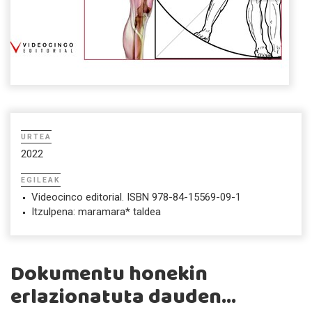
URTEA
2022
EGILEAK
Videocinco editorial. ISBN 978-84-15569-09-1
Itzulpena: maramara* taldea
Dokumentu honekin
erlazionatuta dauden...