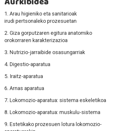
Aurkibidea
1. Arau higieniko eta sanitarioak
irudi pertsonaleko prozesuetan
2. Giza gorputzaren egitura anatomiko
orokorraren karakterizazioa
3. Nutrizio-jarraibide osasungarriak
4. Digestio-aparatua
5.
Iraitz-aparatua
6. Arnas aparatua
7. Lokomozio-aparatua: sistema eskeletikoa
8.
Lokomozio-aparatua:
muskulu-sistema
9.
Estetikako prozesuen lotura lokomozio-