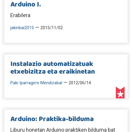
Arduino I.
Erabilera
—
jakinbai2015
2015/11/02
Instalazio automatizatuak
etxebizitza eta eraikinetan
—
Paki Iparragirre Mendizabal
2012/06/14
Arduino: Praktika-bilduma
Liburu honetan Arduino praktiken bilduma bat