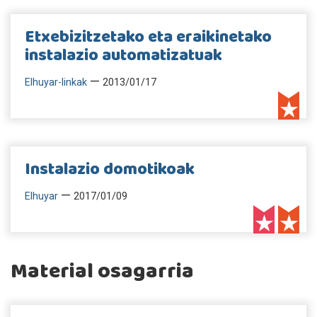
Etxebizitzetako eta eraikinetako
instalazio automatizatuak
—
Elhuyar-linkak
2013/01/17
Instalazio domotikoak
—
Elhuyar
2017/01/09
Material osagarria