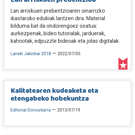
Lan arriskuen prebentzioaren oinarrizko
ikastaroko edukiak lantzen dira. Material
bilduma bat da ondorengoez osatua:
aurkezpenak, bideo tutorialak, jarduerak,
kahootak, edpuzzle bideoak eta jolas digitalak.
—
Laneki Jakinbai 2018
2022/07/05
Kalitatearen kudeaketa eta
etengabeko hobekuntza
—
Editorial-Donostiarra
2013/07/19