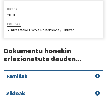
URTEA
2018
EGILEAK
Arrasateko Eskola Politeknikoa / Elhuyar
Dokumentu honekin
erlazionatuta dauden...
Familiak
Zikloak