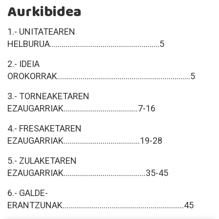
Aurkibidea
1.- UNITATEAREN
HELBURUA........................................................5
2.- IDEIA
OROKORRAK....................................................................5
3.- TORNEAKETAREN
EZAUGARRIAK......................................7-16
4.- FRESAKETAREN
EZAUGARRIAK.......................................19-28
5.- ZULAKETAREN
EZAUGARRIAK..........................................35-45
6.- GALDE-
ERANTZUNAK..............................................................45