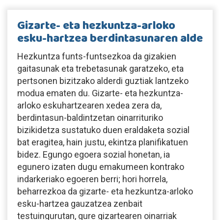
Gizarte- eta hezkuntza-arloko
esku-hartzea berdintasunaren alde
Hezkuntza funts-funtsezkoa da gizakien
gaitasunak eta trebetasunak garatzeko, eta
pertsonen bizitzako alderdi guztiak lantzeko
modua ematen du. Gizarte- eta hezkuntza-
arloko eskuhartzearen xedea zera da,
berdintasun-baldintzetan oinarrituriko
bizikidetza sustatuko duen eraldaketa sozial
bat eragitea, hain justu, ekintza planifikatuen
bidez. Egungo egoera sozial honetan, ia
egunero izaten dugu emakumeen kontrako
indarkeriako egoeren berri; hori horrela,
beharrezkoa da gizarte- eta hezkuntza-arloko
esku-hartzea gauzatzea zenbait
testuingurutan, gure gizartearen oinarriak