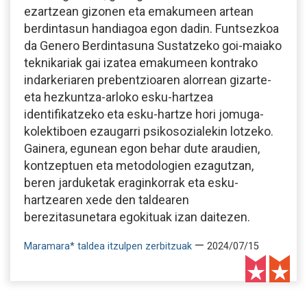
ezartzean gizonen eta emakumeen artean
berdintasun handiagoa egon dadin. Funtsezkoa
da Genero Berdintasuna Sustatzeko goi-maiako
teknikariak gai izatea emakumeen kontrako
indarkeriaren prebentzioaren alorrean gizarte-
eta hezkuntza-arloko esku-hartzea
identifikatzeko eta esku-hartze hori jomuga-
kolektiboen ezaugarri psikosozialekin lotzeko.
Gainera, egunean egon behar dute araudien,
kontzeptuen eta metodologien ezagutzan,
beren jarduketak eraginkorrak eta esku-
hartzearen xede den taldearen
berezitasunetara egokituak izan daitezen.
—
Maramara* taldea itzulpen zerbitzuak
2024/07/15