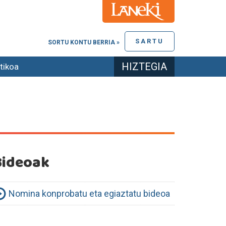
SARTU
SORTU KONTU BERRIA »
HIZTEGIA
tikoa
Bideoak
Nomina konprobatu eta egiaztatu bideoa