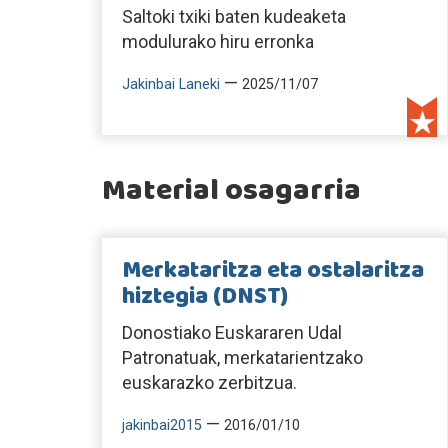
Saltoki txiki baten kudeaketa
modulurako hiru erronka
—
Jakinbai Laneki
2025/11/07
Material osagarria
Merkataritza eta ostalaritza
hiztegia (DNST)
Donostiako Euskararen Udal
Patronatuak, merkatarientzako
euskarazko zerbitzua.
—
jakinbai2015
2016/01/10