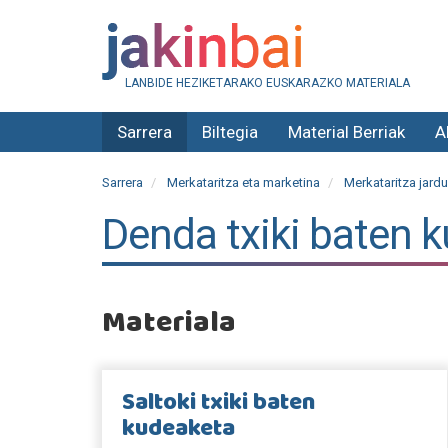
LANBIDE HEZIKETARAKO EUSKARAZKO MATERIALA
Sarrera
Biltegia
Material Berriak
A
Sarrera
Merkataritza eta marketina
Merkataritza jardu
Denda txiki baten 
Materiala
Saltoki txiki baten
kudeaketa