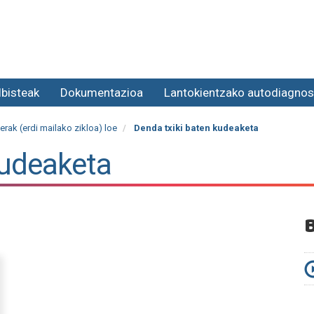
lbisteak
Dokumentazioa
Lantokientzako autodiagnos
erak (erdi mailako zikloa) loe
Denda txiki baten kudeaketa
kudeaketa