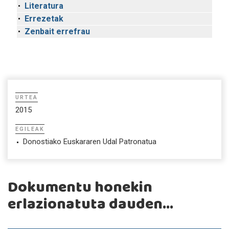
Literatura
Errezetak
Zenbait errefrau
URTEA
2015
EGILEAK
Donostiako Euskararen Udal Patronatua
Dokumentu honekin
erlazionatuta dauden...