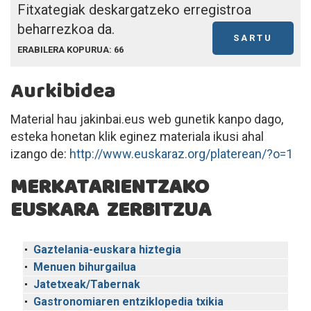
Fitxategiak deskargatzeko erregistroa
beharrezkoa da.
SARTU
ERABILERA KOPURUA: 66
Aurkibidea
Material hau jakinbai.eus web gunetik kanpo dago,
esteka honetan klik eginez materiala ikusi ahal
izango de:
http://www.euskaraz.org/platerean/?o=1
MERKATARIENTZAKO
EUSKARA ZERBITZUA
Gaztelania-euskara hiztegia
Menuen bihurgailua
Jatetxeak/Tabernak
Gastronomiaren entziklopedia txikia