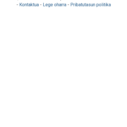
-
Kontaktua
-
Lege oharra
-
Pribatutasun politika