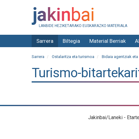
LANBIDE HEZIKETARAKO EUSKARAZKO MATERIALA
Sarrera
Biltegia
Material Berriak
A
Sarrera
Ostalaritza eta turismoa
Bidaia agentziak eta
Turismo-bitartekari
Jakinbai/Laneki - Etart