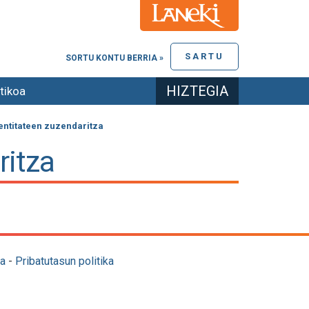
SARTU
SORTU KONTU BERRIA »
HIZTEGIA
tikoa
entitateen zuzendaritza
ritza
a
-
Pribatutasun politika