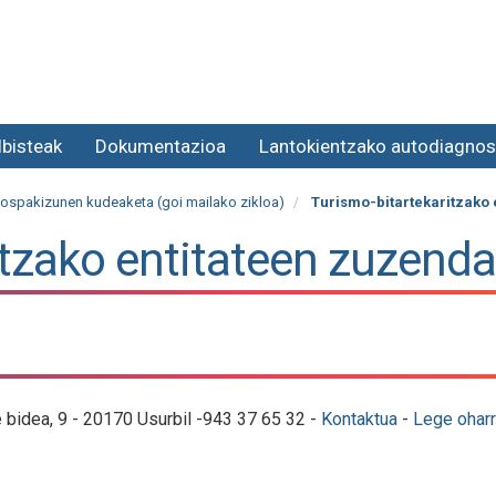
lbisteak
Dokumentazioa
Lantokientzako autodiagnos
 ospakizunen kudeaketa (goi mailako zikloa)
Turismo-bitartekaritzako 
tzako entitateen zuzenda
e bidea, 9 - 20170 Usurbil -943 37 65 32 -
Kontaktua
-
Lege oharr