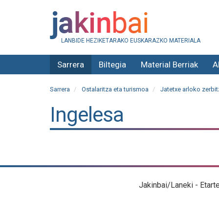
LANBIDE HEZIKETARAKO EUSKARAZKO MATERIALA
Sarrera
Biltegia
Material Berriak
A
Sarrera
Ostalaritza eta turismoa
Jatetxe arloko zerbit
Ingelesa
Jakinbai/Laneki - Etart