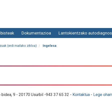
lbisteak
Dokumentazioa
Lantokientzako autodiagnos
zuak (erdi mailako zikloa)
Ingelesa
e bidea, 9 - 20170 Usurbil -943 37 65 32 -
Kontaktua
-
Lege oharr