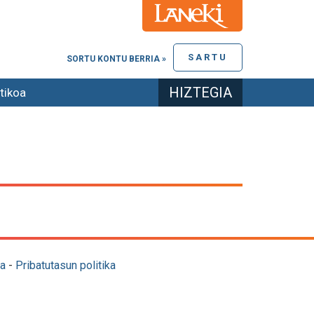
SARTU
SORTU KONTU BERRIA »
HIZTEGIA
tikoa
a
-
Pribatutasun politika