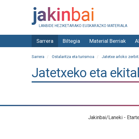
LANBIDE HEZIKETARAKO EUSKARAZKO MATERIALA
Sarrera
Biltegia
Material Berriak
A
Sarrera
Ostalaritza eta turismoa
Jatetxe arloko zerbit
Jatetxeko eta ekita
Jakinbai/Laneki - Etart