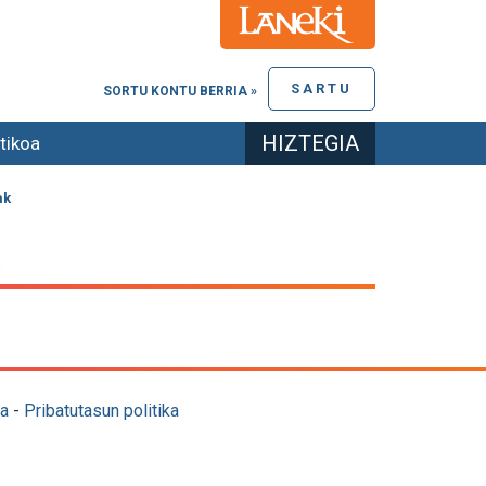
SARTU
SORTU KONTU BERRIA »
HIZTEGIA
tikoa
ak
a
-
Pribatutasun politika