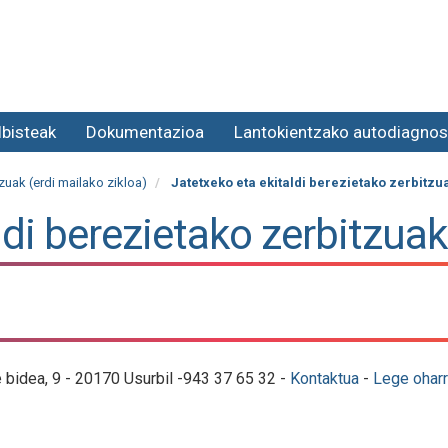
lbisteak
Dokumentazioa
Lantokientzako autodiagnos
zuak (erdi mailako zikloa)
Jatetxeko eta ekitaldi berezietako zerbitzu
ldi berezietako zerbitzuak
e bidea, 9 - 20170 Usurbil -943 37 65 32 -
Kontaktua
-
Lege oharr