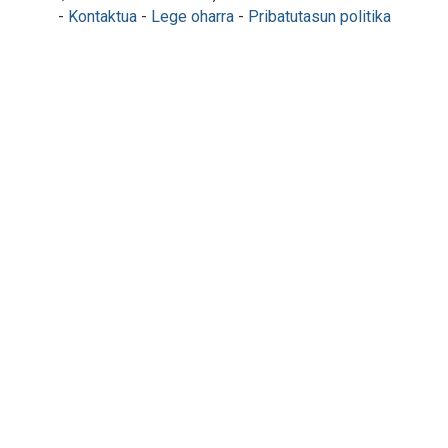
-
Kontaktua
-
Lege oharra
-
Pribatutasun politika