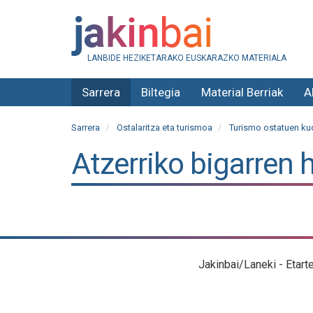
LANBIDE HEZIKETARAKO EUSKARAZKO MATERIALA
Sarrera
Biltegia
Material Berriak
A
Sarrera
Ostalaritza eta turismoa
Turismo ostatuen kud
Atzerriko bigarren 
Jakinbai/Laneki - Etart