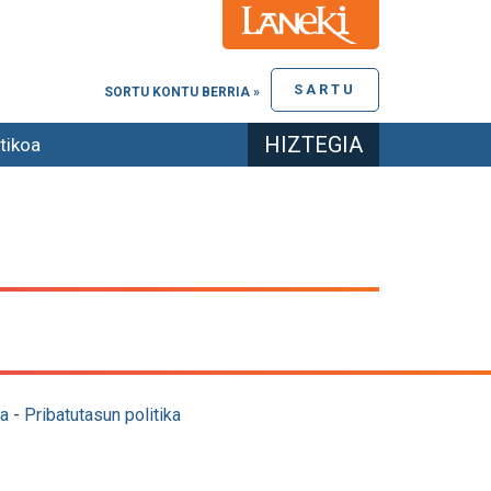
SARTU
SORTU KONTU BERRIA »
HIZTEGIA
tikoa
a
-
Pribatutasun politika