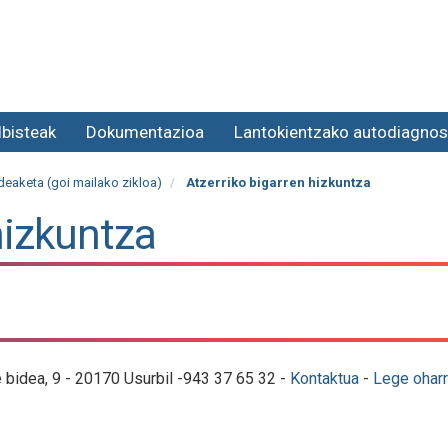
lbisteak
Dokumentazioa
Lantokientzako autodiagnos
eaketa (goi mailako zikloa)
Atzerriko bigarren hizkuntza
hizkuntza
e bidea, 9 - 20170 Usurbil -943 37 65 32 -
Kontaktua
-
Lege oharr