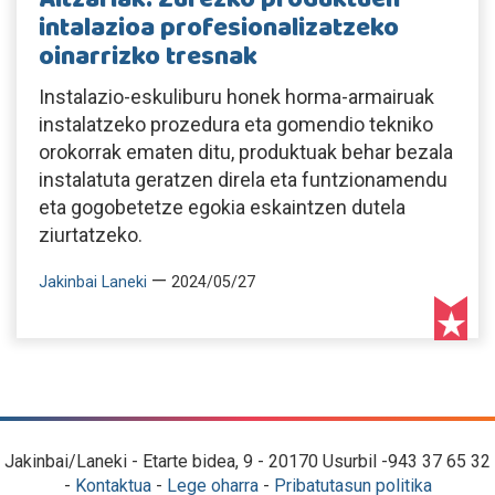
intalazioa profesionalizatzeko
oinarrizko tresnak
Instalazio-eskuliburu honek horma-armairuak
instalatzeko prozedura eta gomendio tekniko
orokorrak ematen ditu, produktuak behar bezala
instalatuta geratzen direla eta funtzionamendu
eta gogobetetze egokia eskaintzen dutela
ziurtatzeko.
—
Jakinbai Laneki
2024/05/27
Jakinbai/Laneki - Etarte bidea, 9 - 20170 Usurbil -943 37 65 32
-
Kontaktua
-
Lege oharra
-
Pribatutasun politika