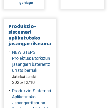
gehiago
Produkzio-
sistemari
aplikatutako
jasangarritasuna
NEW STEPS
Proiektua: Etorkizun
jasangarri baterantz
urrats berriak
Jakinbai Laneki
2025/12/10
Produkzio-Sistemari
Aplikatutako
Jasangarritasuna