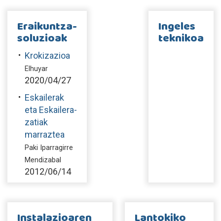
Eraikuntza-
Ingeles
soluzioak
teknikoa
Krokizazioa
Elhuyar
2020/04/27
Eskailerak
eta Eskailera-
zatiak
marraztea
Paki Iparragirre
Mendizabal
2012/06/14
Instalazioaren
Lantokiko