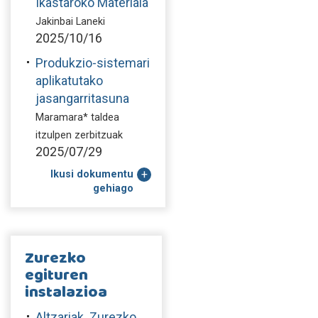
Ikastaroko Materiala
Jakinbai Laneki
2025/10/16
Produkzio-sistemari
aplikatutako
jasangarritasuna
Maramara* taldea
itzulpen zerbitzuak
2025/07/29
Ikusi dokumentu
gehiago
Zurezko
egituren
instalazioa
Altzariak. Zurezko