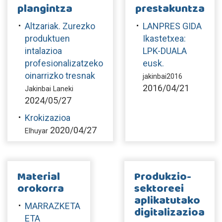
plangintza
prestakuntza
Altzariak. Zurezko
LANPRES GIDA
produktuen
Ikastetxea:
intalazioa
LPK-DUALA
profesionalizatzeko
eusk.
oinarrizko tresnak
jakinbai2016
2016/04/21
Jakinbai Laneki
2024/05/27
Krokizazioa
2020/04/27
Elhuyar
Material
Produkzio-
orokorra
sektoreei
aplikatutako
MARRAZKETA
digitalizazioa
ETA