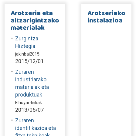
Arotzeria eta
Arotzeriako
altzarigintzako
instalazioa
materialak
Zurgintza
Hiztegia
jakinbai2015
2015/12/01
Zuraren
industriarako
materialak eta
produktuak
Elhuyar-linkak
2013/05/07
Zuraren
identifikazioa eta
fitxa teknikoak