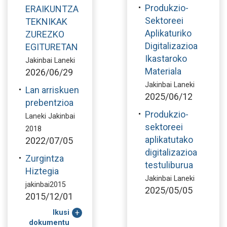
Produkzio-
ERAIKUNTZA
Sektoreei
TEKNIKAK
Aplikaturiko
ZUREZKO
Digitalizazioa
EGITURETAN
Ikastaroko
Jakinbai Laneki
Materiala
2026/06/29
Jakinbai Laneki
Lan arriskuen
2025/06/12
prebentzioa
Produkzio-
Laneki Jakinbai
sektoreei
2018
aplikatutako
2022/07/05
digitalizazioa
Zurgintza
testuliburua
Hiztegia
Jakinbai Laneki
jakinbai2015
2025/05/05
2015/12/01
Ikusi
dokumentu