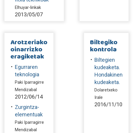
Elhuyar-linkak
2013/05/07
Arotzeriako
Biltegiko
oinarrizko
kontrola
eragiketak
Biltegien
Egurraren
kudeaketa.
teknologia
Hondakinen
kudeaketa.
Paki Iparragirre
Mendizabal
Dolaretxeko
2012/06/14
Irale
2016/11/10
Zurgintza-
elementuak
Paki Iparragirre
Mendizabal