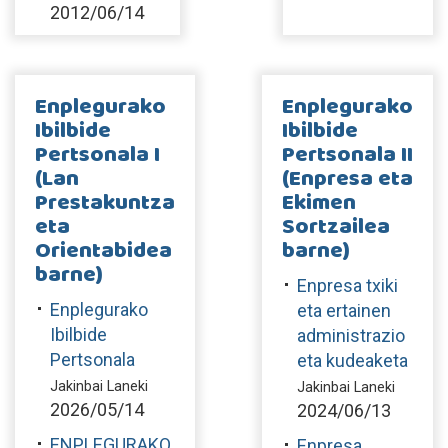
2012/06/14
Enplegurako
Enplegurako
Ibilbide
Ibilbide
Pertsonala I
Pertsonala II
(Lan
(Enpresa eta
Prestakuntza
Ekimen
eta
Sortzailea
Orientabidea
barne)
barne)
Enpresa txiki
Enplegurako
eta ertainen
Ibilbide
administrazio
Pertsonala
eta kudeaketa
Jakinbai Laneki
Jakinbai Laneki
2026/05/14
2024/06/13
ENPLEGURAKO
Enpresa