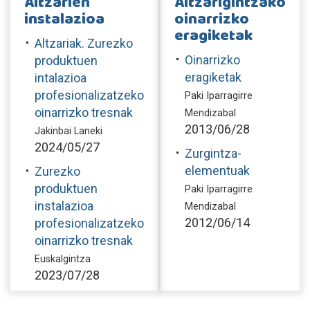
Altzarien
Altzarigintzako
instalazioa
oinarrizko
eragiketak
Altzariak. Zurezko
Oinarrizko
produktuen
eragiketak
intalazioa
profesionalizatzeko
Paki Iparragirre
oinarrizko tresnak
Mendizabal
2013/06/28
Jakinbai Laneki
2024/05/27
Zurgintza-
elementuak
Zurezko
produktuen
Paki Iparragirre
instalazioa
Mendizabal
2012/06/14
profesionalizatzeko
oinarrizko tresnak
Euskalgintza
2023/07/28