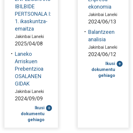
IBILBIDE
ekonomia
PERTSONALA I:
Jakinbai Laneki
1. ikaskuntza-
2024/06/13
emaitza
Balantzeen
Jakinbai Laneki
analisia
2025/04/08
Jakinbai Laneki
Laneko
2024/06/12
Arriskuen
Ikusi
Prebentzioa
dokumentu
OSALANEN
gehiago
GIDAK
Jakinbai Laneki
2024/09/09
Ikusi
dokumentu
gehiago