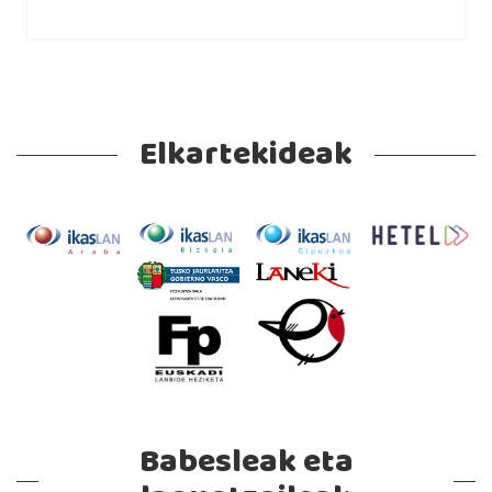
Elkartekideak
Babesleak eta