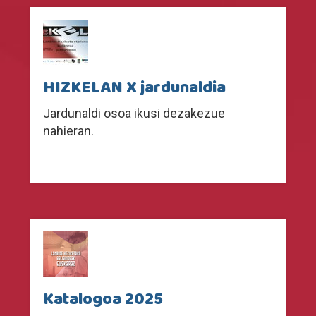
HIZKELAN X jardunaldia
Jardunaldi osoa ikusi dezakezue
nahieran.
Katalogoa 2025