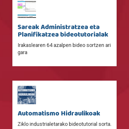
Sareak Administratzea eta
Planifikatzea bideotutorialak
Irakaslearen 64 azalpen bideo sortzen ari
gara
Automatismo Hidraulikoak
Ziklo industrialetarako bideotutorial sorta.