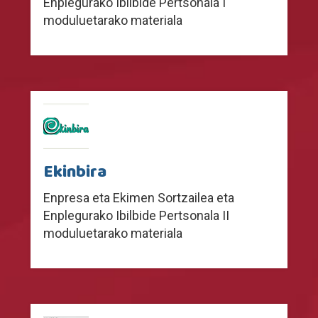
Enplegurako Ibilbide Pertsonala I
moduluetarako materiala
Ekinbira
Enpresa eta Ekimen Sortzailea eta
Enplegurako Ibilbide Pertsonala II
moduluetarako materiala