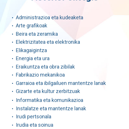
Administrazioa eta kudeaketa
Arte grafikoak
Beira eta zeramika
Elektrizitatea eta elektronika
Elikagaigintza
Energia eta ura
Eraikuntza eta obra zibilak
Fabrikazio mekanikoa
Garraioa eta ibilgailuen mantentze lanak
Gizarte eta kultur zerbitzuak
Informatika eta komunikazioa
Instalatze eta mantentze lanak
Irudi pertsonala
Irudia eta soinua