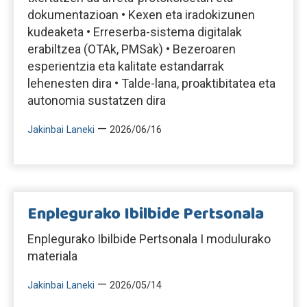
dokumentazioan • Kexen eta iradokizunen
kudeaketa • Erreserba-sistema digitalak
erabiltzea (OTAk, PMSak) • Bezeroaren
esperientzia eta kalitate estandarrak
lehenesten dira • Talde-lana, proaktibitatea eta
autonomia sustatzen dira
—
Jakinbai Laneki
2026/06/16
Enplegurako Ibilbide Pertsonala
Enplegurako Ibilbide Pertsonala I modulurako
materiala
—
Jakinbai Laneki
2026/05/14