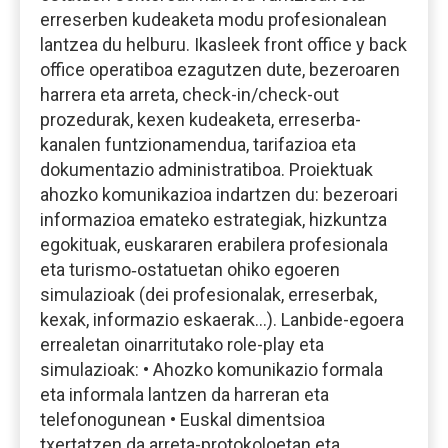
erreserben kudeaketa modu profesionalean
lantzea du helburu. Ikasleek front office y back
office operatiboa ezagutzen dute, bezeroaren
harrera eta arreta, check-in/check-out
prozedurak, kexen kudeaketa, erreserba-
kanalen funtzionamendua, tarifazioa eta
dokumentazio administratiboa. Proiektuak
ahozko komunikazioa indartzen du: bezeroari
informazioa emateko estrategiak, hizkuntza
egokituak, euskararen erabilera profesionala
eta turismo‐ostatuetan ohiko egoeren
simulazioak (dei profesionalak, erreserbak,
kexak, informazio eskaerak…). Lanbide-egoera
errealetan oinarritutako role-play eta
simulazioak: • Ahozko komunikazio formala
eta informala lantzen da harreran eta
telefonogunean • Euskal dimentsioa
txertatzen da arreta-protokoloetan eta