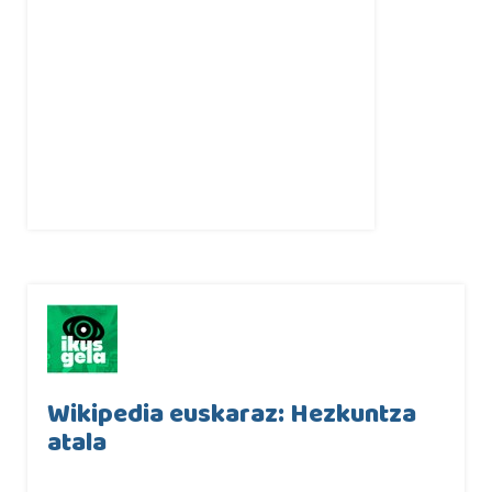
Wikipedia euskaraz: Hezkuntza
atala