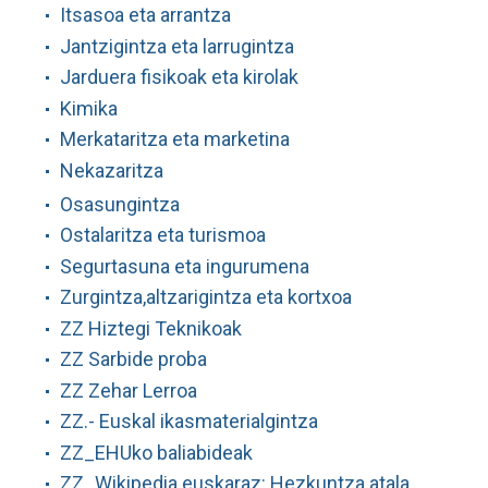
Itsasoa eta arrantza
Jantzigintza eta larrugintza
Jarduera fisikoak eta kirolak
Kimika
Merkataritza eta marketina
Nekazaritza
Osasungintza
Ostalaritza eta turismoa
Segurtasuna eta ingurumena
Zurgintza,altzarigintza eta kortxoa
ZZ Hiztegi Teknikoak
ZZ Sarbide proba
ZZ Zehar Lerroa
ZZ.- Euskal ikasmaterialgintza
ZZ_EHUko baliabideak
ZZ_Wikipedia euskaraz: Hezkuntza atala