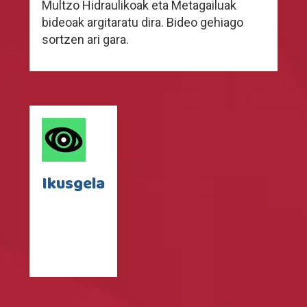
Multzo Hidraulikoak eta Metagailuak
bideoak argitaratu dira. Bideo gehiago
sortzen ari gara.
Ikusgela