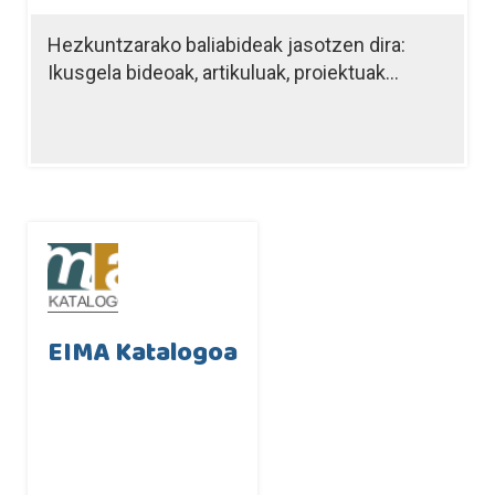
Hezkuntzarako baliabideak jasotzen dira:
Ikusgela bideoak, artikuluak, proiektuak...
EIMA Katalogoa