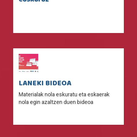
LANEKI BIDEOA
Materialak nola eskuratu eta eskaerak
nola egin azaltzen duen bideoa