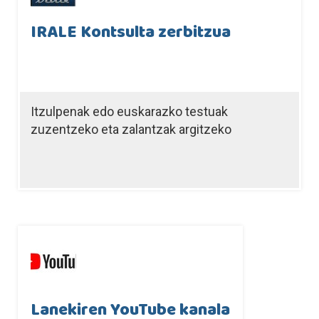
IRALE Kontsulta zerbitzua
Itzulpenak edo euskarazko testuak
zuzentzeko eta zalantzak argitzeko
Lanekiren YouTube kanala