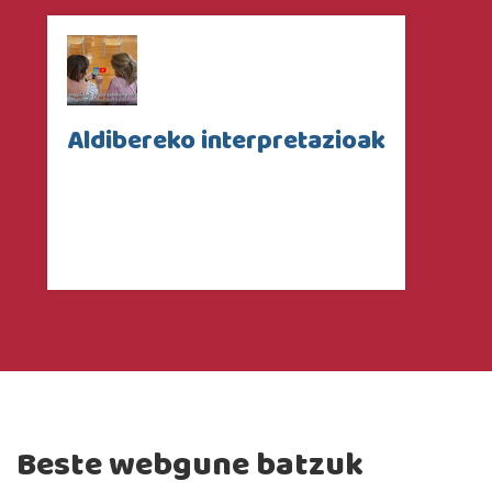
Aldibereko interpretazioak
Beste webgune batzuk