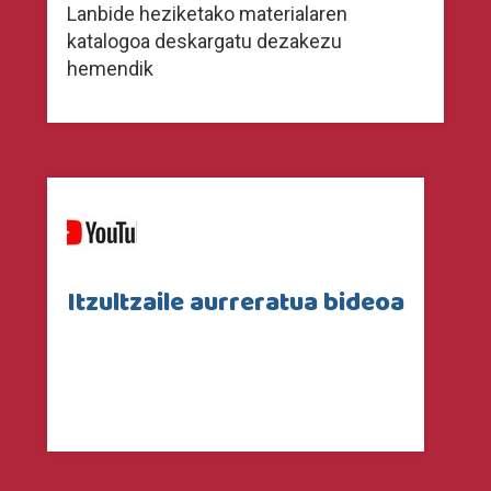
Lanbide heziketako materialaren
katalogoa deskargatu dezakezu
hemendik
Itzultzaile aurreratua bideoa