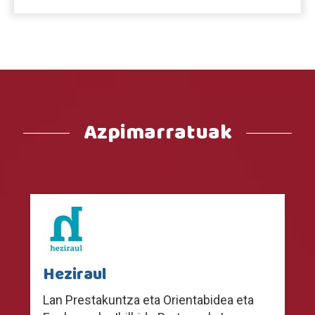
Azpimarratuak
Heziraul
Lan Prestakuntza eta Orientabidea eta