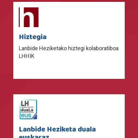
Hiztegia
Lanbide Heziketako hiztegi kolaboratiboa
LHHIK
Lanbide Heziketa duala
euskaraz