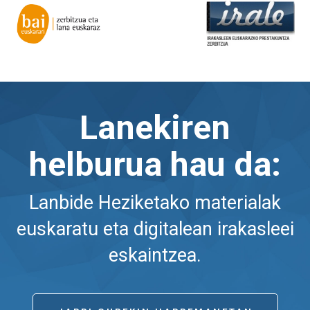
Lanekiren
helburua hau da:
Lanbide Heziketako materialak
euskaratu eta digitalean irakasleei
eskaintzea.