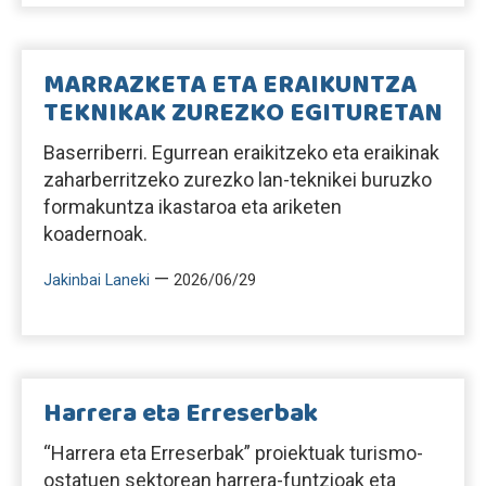
MARRAZKETA ETA ERAIKUNTZA
TEKNIKAK ZUREZKO EGITURETAN
Baserriberri. Egurrean eraikitzeko eta eraikinak
zaharberritzeko zurezko lan-teknikei buruzko
formakuntza ikastaroa eta ariketen
koadernoak.
—
Jakinbai Laneki
2026/06/29
Harrera eta Erreserbak
“Harrera eta Erreserbak” proiektuak turismo-
ostatuen sektorean harrera-funtzioak eta