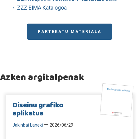
ZZZ EIMA Katalogoa
PARTEKATU MATERIALA
Azken argitalpenak
Diseinu grafiko
aplikatua
—
Jakinbai Laneki
2026/06/29