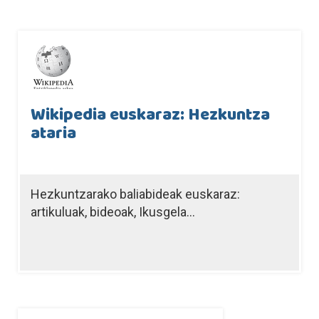
Wikipedia euskaraz: Hezkuntza
ataria
Hezkuntzarako baliabideak euskaraz:
artikuluak, bideoak, Ikusgela...