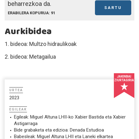
beharrezkoa da.
SARTU
ERABILERA KOPURUA: 91
Aurkibidea
1. bideoa: Multzo hidraulikoak
2. bideoa: Metagailua
JAKINBAI
ZIURTAGIRIA
URTEA
2023
EGILEAK
Egileak: Miguel Altuna LHII-ko Xabier Bastida eta Xabier
Astigarraga
Bide grabaketa eta edizioa: Denada Estudioa
Babesleak: Miguel Altuna LHII eta Laneki elkartea