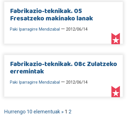
Fabrikazio-teknikak. 05
Fresatzeko makinako lanak
—
Paki Iparragirre Mendizabal
2012/06/14
Fabrikazio-teknikak. 08c Zulatzeko
erremintak
—
Paki Iparragirre Mendizabal
2012/06/14
Hurrengo 10 elementuak »
1
2