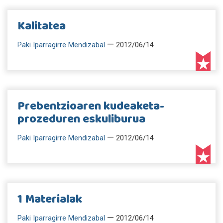
Kalitatea
—
Paki Iparragirre Mendizabal
2012/06/14
Prebentzioaren kudeaketa-
prozeduren eskuliburua
—
Paki Iparragirre Mendizabal
2012/06/14
1 Materialak
—
Paki Iparragirre Mendizabal
2012/06/14