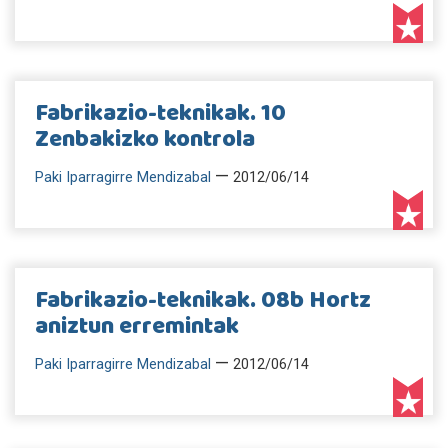
Fabrikazio-teknikak. 10
Zenbakizko kontrola
—
Paki Iparragirre Mendizabal
2012/06/14
Fabrikazio-teknikak. 08b Hortz
aniztun erremintak
—
Paki Iparragirre Mendizabal
2012/06/14