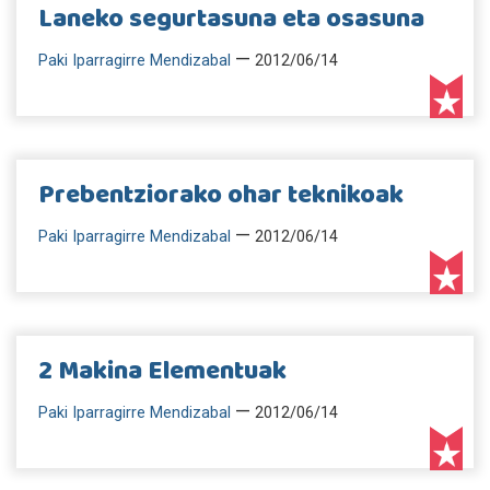
Laneko segurtasuna eta osasuna
—
Paki Iparragirre Mendizabal
2012/06/14
Prebentziorako ohar teknikoak
—
Paki Iparragirre Mendizabal
2012/06/14
2 Makina Elementuak
—
Paki Iparragirre Mendizabal
2012/06/14