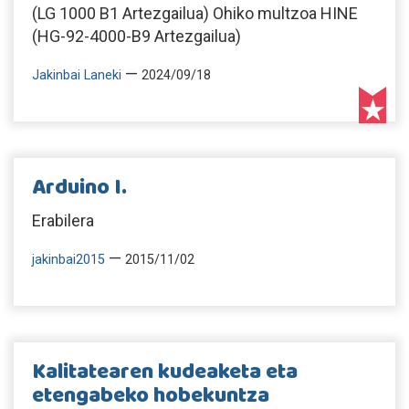
(LG 1000 B1 Artezgailua) Ohiko multzoa HINE
(HG-92-4000-B9 Artezgailua)
—
Jakinbai Laneki
2024/09/18
Arduino I.
Erabilera
—
jakinbai2015
2015/11/02
Kalitatearen kudeaketa eta
etengabeko hobekuntza