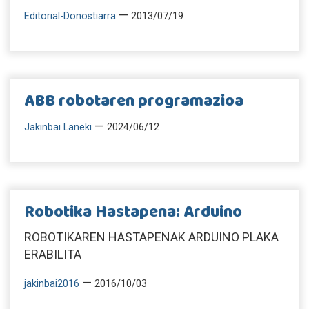
—
Editorial-Donostiarra
2013/07/19
ABB robotaren programazioa
—
Jakinbai Laneki
2024/06/12
Robotika Hastapena: Arduino
ROBOTIKAREN HASTAPENAK ARDUINO PLAKA
ERABILITA
—
jakinbai2016
2016/10/03