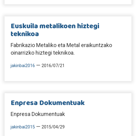
Euskuila metalikoen hiztegi
teknikoa
Fabrikazio Metaliko eta Metal eraikuntzako
oinarrizko hiztegi teknikoa.
—
jakinbai2016
2016/07/21
Enpresa Dokumentuak
Enpresa Dokumentuak
—
jakinbai2015
2015/04/29