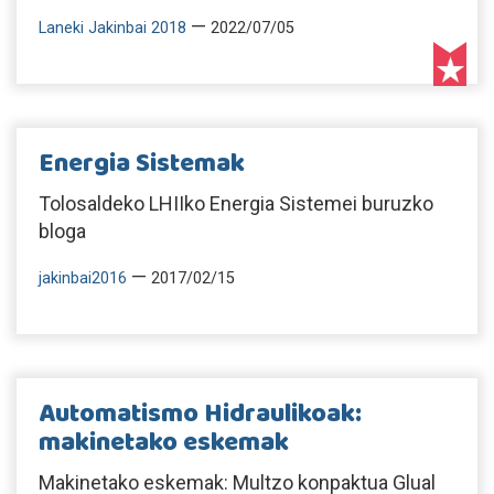
—
Laneki Jakinbai 2018
2022/07/05
Energia Sistemak
Tolosaldeko LHIIko Energia Sistemei buruzko
bloga
—
jakinbai2016
2017/02/15
Automatismo Hidraulikoak:
makinetako eskemak
Makinetako eskemak: Multzo konpaktua Glual