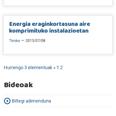
Energia eraginkortasuna aire
komprimituko instalazioetan
—
Tknika
2013/07/08
Hurrengo 3 elementuak »
1
2
Bideoak
Biltegi adimenduna