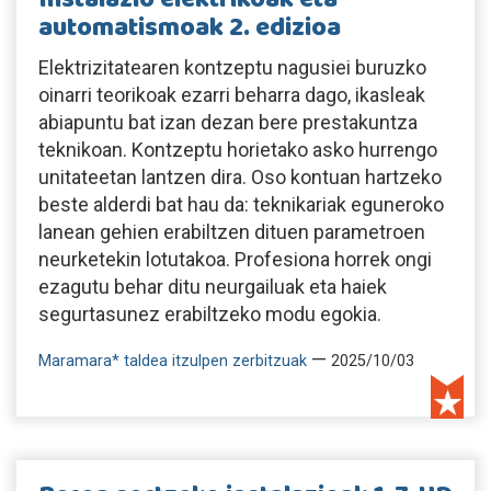
automatismoak 2. edizioa
Elektrizitatearen kontzeptu nagusiei buruzko
oinarri teorikoak ezarri beharra dago, ikasleak
abiapuntu bat izan dezan bere prestakuntza
teknikoan. Kontzeptu horietako asko hurrengo
unitateetan lantzen dira. Oso kontuan hartzeko
beste alderdi bat hau da: teknikariak eguneroko
lanean gehien erabiltzen dituen parametroen
neurketekin lotutakoa. Profesiona horrek ongi
ezagutu behar ditu neurgailuak eta haiek
segurtasunez erabiltzeko modu egokia.
—
Maramara* taldea itzulpen zerbitzuak
2025/10/03