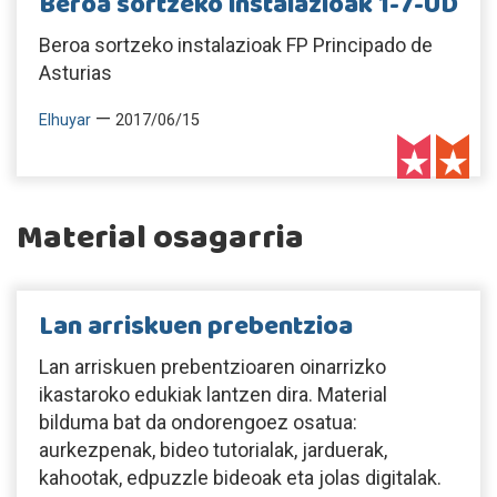
Beroa sortzeko instalazioak 1-7-UD
Beroa sortzeko instalazioak FP Principado de
Asturias
—
Elhuyar
2017/06/15
Material osagarria
Lan arriskuen prebentzioa
Lan arriskuen prebentzioaren oinarrizko
ikastaroko edukiak lantzen dira. Material
bilduma bat da ondorengoez osatua:
aurkezpenak, bideo tutorialak, jarduerak,
kahootak, edpuzzle bideoak eta jolas digitalak.