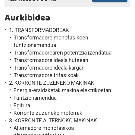
Aurkibidea
1. TRANSFORMADOREAK
Transformadore monofasikoen
funtzionamendua
Transformadorearen potentzia izendatua
Transformadore ideala hutsean
Transformadore ideala kargan
Transformadore trifasikoak
2. KORRONTE ZUZENEKO MAKINAK
Energia-eraldaketak makina elektrikoetan
Funtzionamendua
Egitura
Korronte zuzeneko motorrak
3. KORRONTE ALTERNOKO MAKINAK
Alternadore monofasikoa