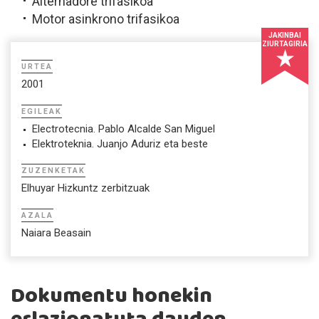
Alternadore trifasikoa
Motor asinkrono trifasikoa
JAKINBAI
ZIURTAGIRIA
URTEA
2001
EGILEAK
Electrotecnia. Pablo Alcalde San Miguel
Elektroteknia. Juanjo Aduriz eta beste
ZUZENKETAK
Elhuyar Hizkuntz zerbitzuak
AZALA
Naiara Beasain
Dokumentu honekin