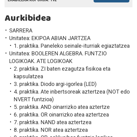
Aurkibidea
SARRERA
Unitatea: EKIPOA ABIAN JARTZEA
1. praktika. Paneleko seinale-iturriak egiaztatzea
Unitatea: BOOLEREN ALGEBRA. FUNTZIO
LOGIKOAK. ATE LOGIKOAK
2. praktika. ZI baten ezagutza fisikoa eta
kapsulatzea
3. praktika. Diodo argi-igorlea (LED)
4. praktika. Ate inbertsoreak aztertzea (NOT edo
NVERT funtzioa)
5. praktika. AND oinarrizko atea aztertze
6. praktika. OR oinarrizko atea aztertzea
7. praktika. NAND atea aztertzea
8. praktika. NOR atea aztertzea