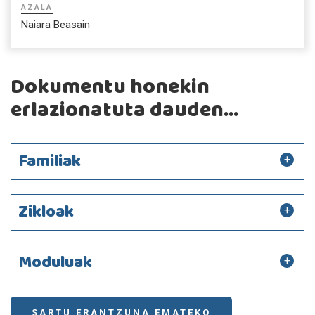
AZALA
Naiara Beasain
Dokumentu honekin
erlazionatuta dauden...
Familiak
Zikloak
Moduluak
SARTU ERANTZUNA EMATEKO