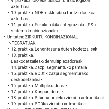
9. praktika. OR-esklusiboa funtzio logikoa
aztertzea
10. praktika. NOR-esklusiboa funtzio logikoa
aztertzea
11. praktika. Eskala txikiko integrazioko (SSI)
sistema konbinazionalak
Unitatea: ZIRKUITU KONBINAZIONAL
INTEGRATUAK
12. praktika. Lehentasuna duten kodetzaileak
13. praktika.
Deskodetzaileak/demultiplexadoreak
14. praktika. Zazpi segmentuko pantaila
15. praktika. BCDtik zazpi segmenturako
deskodetzaileak
16. praktika. Multiplexadoreak
17. praktika. Konparadoreak
18. praktika. Bitar naturaleko zirkuitu aritmetikoak
19. praktika. BCDko zirkuitu aritmetikoak