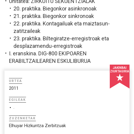
Unitatea: ZIRKUITU SEKUENTZIALAK
20. praktika. Biegonkor asinkronoak
21. praktika. Biegonkor sinkronoak
22. praktika. Kontagailuak eta maiztasun-
zatitzaileak
23. praktika. Biltegiratze-erregistroak eta
desplazamendu-erregistroak
I. eranskina. DIG-800 EKIPOAREN
ERABILTZAILEAREN ESKULIBURUA
JAKINBAI
ZIURTAGIRIA
URTEA
2011
EGILEAK
.
ZUZENKETAK
Elhuyar Hizkuntza Zerbitzuak