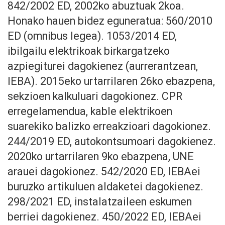
842/2002 ED, 2002ko abuztuak 2koa.
Honako hauen bidez eguneratua: 560/2010
ED (omnibus legea). 1053/2014 ED,
ibilgailu elektrikoak birkargatzeko
azpiegiturei dagokienez (aurrerantzean,
IEBA). 2015eko urtarrilaren 26ko ebazpena,
sekzioen kalkuluari dagokionez. CPR
erregelamendua, kable elektrikoen
suarekiko balizko erreakzioari dagokionez.
244/2019 ED, autokontsumoari dagokienez.
2020ko urtarrilaren 9ko ebazpena, UNE
arauei dagokionez. 542/2020 ED, IEBAei
buruzko artikuluen aldaketei dagokienez.
298/2021 ED, instalatzaileen eskumen
berriei dagokienez. 450/2022 ED, IEBAei