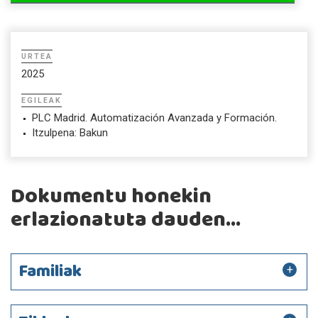
URTEA
2025
EGILEAK
PLC Madrid. Automatización Avanzada y Formación.
Itzulpena: Bakun
Dokumentu honekin
erlazionatuta dauden...
Familiak