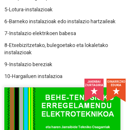
5-Lotura-instalazioak
6-Barneko instalazioak edo instalazio hartzaileak
7-Instalazio elektrikoen babesa
8-Etxebizitzetako, bulegoetako eta lokaletako
instalazioak
9-Instalazio bereziak
10-Hargailuen instalazioa
JAKINBAI
OINARRIZKO
ZIURTAGIRIA
EDUKIA