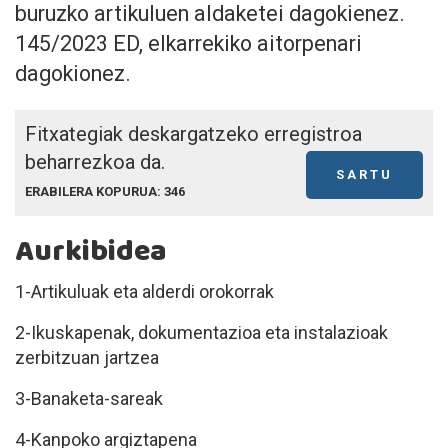
buruzko artikuluen aldaketei dagokienez.
145/2023 ED, elkarrekiko aitorpenari
dagokionez.
Fitxategiak deskargatzeko erregistroa
beharrezkoa da.
SARTU
ERABILERA KOPURUA: 346
Aurkibidea
1-Artikuluak eta alderdi orokorrak
2-Ikuskapenak, dokumentazioa eta instalazioak
zerbitzuan jartzea
3-Banaketa-sareak
4-Kanpoko argiztapena