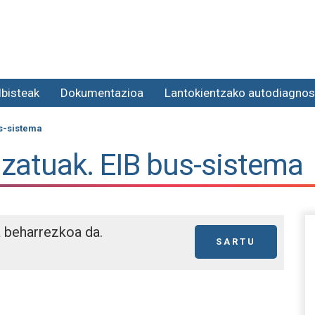
lbisteak
Dokumentazioa
Lantokientzako autodiagnos
us-sistema
izatuak. EIB bus-sistema
a beharrezkoa da.
SARTU