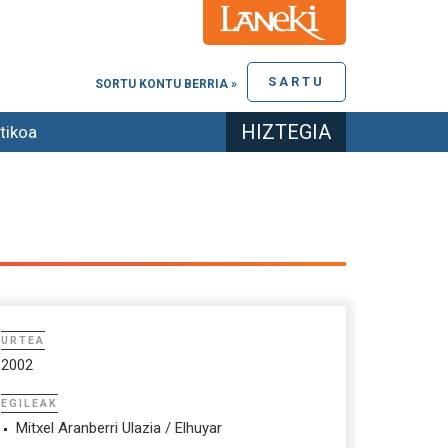
SARTU
SORTU KONTU BERRIA »
HIZTEGIA
tikoa
URTEA
2002
EGILEAK
Mitxel Aranberri Ulazia / Elhuyar