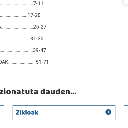
......................7-11
......................17-20
..................25-27
.....................31-36
....................39-47
..................51-71
ionatuta dauden...
Zikloak