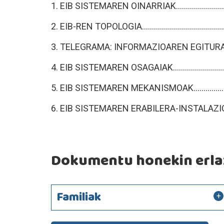
1. EIB SISTEMAREN OINARRIAK...............................
2. EIB-REN TOPOLOGIA...........................................
3. TELEGRAMA: INFORMAZIOAREN EGITURA..........
4. EIB SISTEMAREN OSAGAIAK...............................
5. EIB SISTEMAREN MEKANISMOAK........................
6. EIB SISTEMAREN ERABILERA-INSTALAZIOAK......
Dokumentu honekin erlaz
Familiak