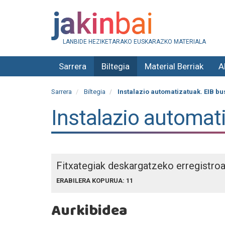
LANBIDE HEZIKETARAKO EUSKARAZKO MATERIALA
Sarrera
Biltegia
Material Berriak
A
Sarrera
Biltegia
Instalazio automatizatuak. EIB b
Instalazio automat
Fitxategiak deskargatzeko erregistro
ERABILERA KOPURUA: 11
Aurkibidea