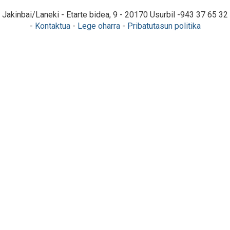
Jakinbai/Laneki - Etarte bidea, 9 - 20170 Usurbil -943 37 65 32
-
Kontaktua
-
Lege oharra
-
Pribatutasun politika