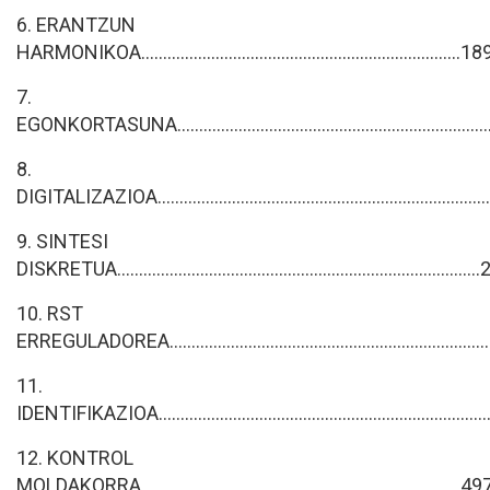
6. ERANTZUN
HARMONIKOA.........................................................................18
7.
EGONKORTASUNA.......................................................................
8.
DIGITALIZAZIOA...........................................................................
9. SINTESI
DISKRETUA.................................................................................
10. RST
ERREGULADOREA.......................................................................
11.
IDENTIFIKAZIOA..........................................................................
12. KONTROL
MOLDAKORRA.........................................................................49