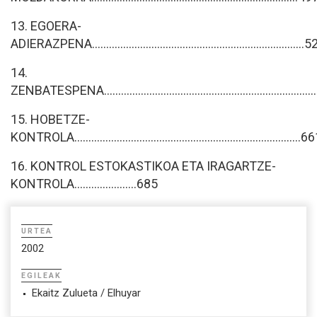
13. EGOERA-
ADIERAZPENA...........................................................................
14.
ZENBATESPENA..........................................................................
15. HOBETZE-
KONTROLA................................................................................6
16. KONTROL ESTOKASTIKOA ETA IRAGARTZE-
KONTROLA......................685
URTEA
2002
EGILEAK
Ekaitz Zulueta / Elhuyar