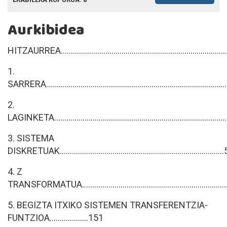
Aurkibidea
HITZAURREA...................................................................................
1.
SARRERA.........................................................................................
2.
LAGINKETA....................................................................................
3. SISTEMA
DISKRETUAK................................................................................
4. Z
TRANSFORMATUA........................................................................
5. BEGIZTA ITXIKO SISTEMEN TRANSFERENTZIA-
FUNTZIOA...................151