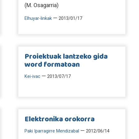
(M. Osagarria)
—
Elhuyar-linkak
2013/01/17
Proiektuak lantzeko gida
word formatoan
—
Kei-ivac
2013/07/17
Elektronika orokorra
—
Paki Iparragirre Mendizabal
2012/06/14