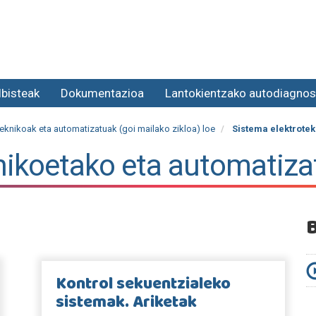
lbisteak
Dokumentazioa
Lantokientzako autodiagnos
eknikoak eta automatizatuak (goi mailako zikloa) loe
Sistema elektrotek
nikoetako eta automatiza
Kontrol sekuentzialeko
sistemak. Ariketak