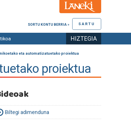
SARTU
SORTU KONTU BERRIA »
HIZTEGIA
tikoa
nikoetako eta automatizatuetako proiektua
tuetako proiektua
Bideoak
Biltegi adimenduna