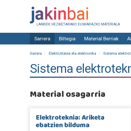
LANBIDE HEZIKETARAKO EUSKARAZKO MATERIALA
Sarrera
Biltegia
Material Berriak
A
Sarrera
Elektrizitatea eta elektronika
Sistema elektrot
Sistema elektrotek
Material osagarria
Elektroteknia: Ariketa
ebatzien bilduma