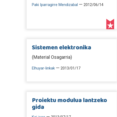
—
Paki Iparragirre Mendizabal
2012/06/14
Sistemen elektronika
(Material Osagarria)
—
Elhuyar-linkak
2013/01/17
Proiektu modulua lantzeko
gida
—