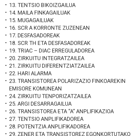
13. TENTSIO BIKOIZGAILUA
14. MAILA FINKAGAILUAK
15. MUGAGAILUAK
16. SCR A KORRONTE ZUZENEAN
17. DESFASADOREAK
18. SCR TH ETA DESFASADOREAK
19. TRIAC – DIAC ERREGULADOREA
20. ZIRKUITU INTEGRATZAILEA
21. ZIRKUITU DIFERENTZIATZAILEA
22. HARI ALARMA
23. TRANSISTOREA POLARIZAZIO FINKOAREKIN
EMISORE KOMUNEAN
24. ZIRKUITU TENPORIZATZAILEA
25. ARGI DESARRAGAILUA
26. TRANSISTOREA ETA “A” ANPLIFIKAZIOA
27. TENTSIO ANPLIFIKADOREA
28. POTENTZIA ANPLIFIKADOREA
29. ZENER ETA TRANSISTOREZ EGONKORTUTAKO