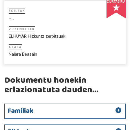
ZIURTAGIRIA
EGILEAK
.
ZUZENKETAK
ELHUYAR Hizkuntz zerbitzuak
AZALA
Naiara Beasain
Dokumentu honekin
erlazionatuta dauden...
Familiak