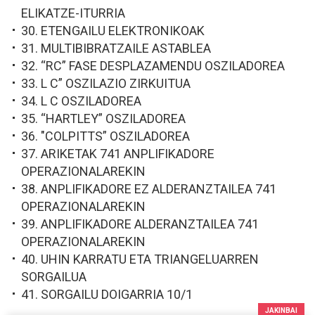
ELIKATZE-ITURRIA
30. ETENGAILU ELEKTRONIKOAK
31. MULTIBIBRATZAILE ASTABLEA
32. “RC” FASE DESPLAZAMENDU OSZILADOREA
33. L C” OSZILAZIO ZIRKUITUA
34. L C OSZILADOREA
35. “HARTLEY” OSZILADOREA
36. "COLPITTS” OSZILADOREA
37. ARIKETAK 741 ANPLIFIKADORE
OPERAZIONALAREKIN
38. ANPLIFIKADORE EZ ALDERANZTAILEA 741
OPERAZIONALAREKIN
39. ANPLIFIKADORE ALDERANZTAILEA 741
OPERAZIONALAREKIN
40. UHIN KARRATU ETA TRIANGELUARREN
SORGAILUA
41. SORGAILU DOIGARRIA 10/1
JAKINBAI