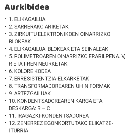
Aurkibidea
1. ELIKAGAILUA
2. SARRERAKO ARIKETAK
3. ZIRKUITU ELEKTRONIKOEN OINARRIZKO
BLOKEAK
4. ELIKAGAILUA. BLOKEAK ETA SEINALEAK
5. POLIMETROAREN OINARRIZKO ERABILPENA. V,
R ETA I-REN NEURKETAK
6. KOLORE KODEA
7. ERRESISTENTZIA-ELKARKETAK
8. TRANSFORMADOREAREN UHIN FORMAK
9. ARTEZGAILUAK
10. KONDENTSADOREAREN KARGA ETA
DESKARGA: R – C
11. IRAGAZKI-KONDENTSADOREA
12. ZENERREZ EGONKORTUTAKO ELIKATZE-
ITURRIA