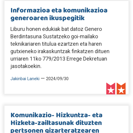
Informazioa eta komunikazioa
generoaren ikuspegitik
Liburu honen edukiak bat datoz Genero
Berdintasuna Sustatzeko goi-mailako
teknikariaren titulua ezartzen eta haren
gutxieneko irakaskuntzak finkatzen dituen
urriaren 11ko 779/2013 Errege Dekretuan
jasotakoekin.
—
Jakinbai Laneki
2024/09/30
Komunikazio- Hizkuntza- eta
Hizketa-zailtasunak dituzten
pertsonen gizarteratzearen