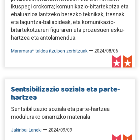
ikuspegi orokorra; komunikazio-bitartekotza eta
ebaluazioa lantzeko berezko teknikak, tresnak
eta laguntza-baliabideak, eta komunikazio-
bitartekotzaren figuraren eta prozesuen esku-
hartzea eta antolamendua.
—
Maramara* taldea itzulpen zerbitzuak
2024/08/06
Sentsibilizazio soziala eta parte-
hartzea
Sentsibilizazio soziala eta parte-hartzea
modulurako oinarrizko materiala
—
Jakinbai Laneki
2024/09/09