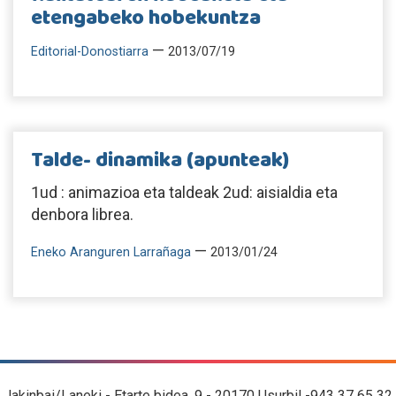
etengabeko hobekuntza
—
Editorial-Donostiarra
2013/07/19
Talde- dinamika (apunteak)
1ud : animazioa eta taldeak 2ud: aisialdia eta
denbora librea.
—
Eneko Aranguren Larrañaga
2013/01/24
Jakinbai/Laneki - Etarte bidea, 9 - 20170 Usurbil -943 37 65 32