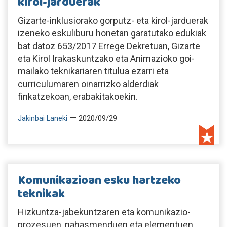
kirol-jarduerak
Gizarte-inklusiorako gorputz- eta kirol-jarduerak
izeneko eskuliburu honetan garatutako edukiak
bat datoz 653/2017 Errege Dekretuan, Gizarte
eta Kirol Irakaskuntzako eta Animazioko goi-
mailako teknikariaren titulua ezarri eta
curriculumaren oinarrizko alderdiak
finkatzekoan, erabakitakoekin.
—
Jakinbai Laneki
2020/09/29
Komunikazioan esku hartzeko
teknikak
Hizkuntza-jabekuntzaren eta komunikazio-
prozesuen, nahasmenduen eta elementuen