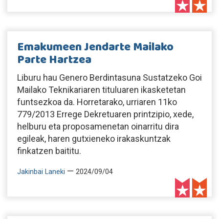
Emakumeen Jendarte Mailako
Parte Hartzea
Liburu hau Genero Berdintasuna Sustatzeko Goi
Mailako Teknikariaren tituluaren ikasketetan
funtsezkoa da. Horretarako, urriaren 11ko
779/2013 Errege Dekretuaren printzipio, xede,
helburu eta proposamenetan oinarritu dira
egileak, haren gutxieneko irakaskuntzak
finkatzen baititu.
—
Jakinbai Laneki
2024/09/04