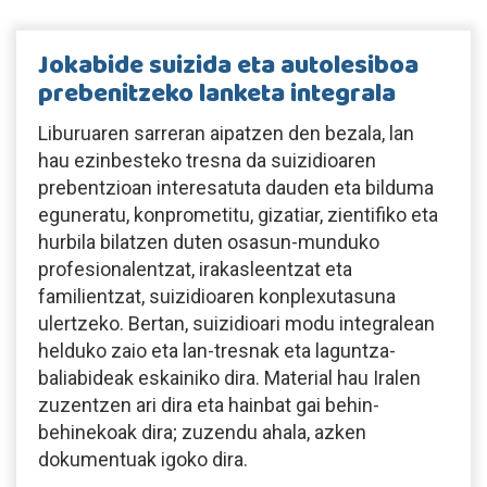
Jokabide suizida eta autolesiboa
prebenitzeko lanketa integrala
Liburuaren sarreran aipatzen den bezala, lan
hau ezinbesteko tresna da suizidioaren
prebentzioan interesatuta dauden eta bilduma
eguneratu, konprometitu, gizatiar, zientifiko eta
hurbila bilatzen duten osasun-munduko
profesionalentzat, irakasleentzat eta
familientzat, suizidioaren konplexutasuna
ulertzeko. Bertan, suizidioari modu integralean
helduko zaio eta lan-tresnak eta laguntza-
baliabideak eskainiko dira. Material hau Iralen
zuzentzen ari dira eta hainbat gai behin-
behinekoak dira; zuzendu ahala, azken
dokumentuak igoko dira.