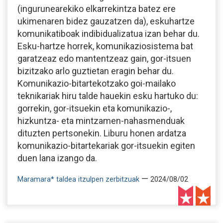
(ingurunearekiko elkarrekintza batez ere
ukimenaren bidez gauzatzen da), eskuhartze
komunikatiboak indibidualizatua izan behar du.
Esku-hartze horrek, komunikaziosistema bat
garatzeaz edo mantentzeaz gain, gor-itsuen
bizitzako arlo guztietan eragin behar du.
Komunikazio-bitartekotzako goi-mailako
teknikariak hiru talde hauekin esku hartuko du:
gorrekin, gor-itsuekin eta komunikazio-,
hizkuntza- eta mintzamen-nahasmenduak
dituzten pertsonekin. Liburu honen ardatza
komunikazio-bitartekariak gor-itsuekin egiten
duen lana izango da.
—
Maramara* taldea itzulpen zerbitzuak
2024/08/02