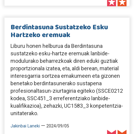
Berdintasuna Sustatzeko Esku
Hartzeko eremuak
Liburu honen helburua da Berdintasuna
sustatzeko esku-hartze eremuak lanbide-
modulurako beharrezkoak diren eduki guztiak
proportzionala izatea, eta, aldi berean, material
interesgarria sortzea emakumeen eta gizonen
benetako berdintasunerako sustapena
profesionaltasun-ziurtagiria egiteko (SSCE0212
kodea, SSC451_3 erreferentziako lanbide-
kualifikazioa), zehazki, UC1583_3 konpetentzia-
unitaterako.
—
Jakinbai Laneki
2024/09/05