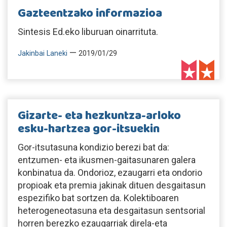
Gazteentzako informazioa
Sintesis Ed.eko liburuan oinarrituta.
—
Jakinbai Laneki
2019/01/29
Gizarte- eta hezkuntza-arloko
esku-hartzea gor-itsuekin
Gor-itsutasuna kondizio berezi bat da:
entzumen- eta ikusmen-gaitasunaren galera
konbinatua da. Ondorioz, ezaugarri eta ondorio
propioak eta premia jakinak dituen desgaitasun
espezifiko bat sortzen da. Kolektiboaren
heterogeneotasuna eta desgaitasun sentsorial
horren berezko ezaugarriak direla-eta