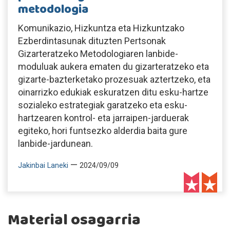
metodologia
Komunikazio, Hizkuntza eta Hizkuntzako
Ezberdintasunak dituzten Pertsonak
Gizarteratzeko Metodologiaren lanbide-
moduluak aukera ematen du gizarteratzeko eta
gizarte-bazterketako prozesuak aztertzeko, eta
oinarrizko edukiak eskuratzen ditu esku-hartze
sozialeko estrategiak garatzeko eta esku-
hartzearen kontrol- eta jarraipen-jarduerak
egiteko, hori funtsezko alderdia baita gure
lanbide-jardunean.
—
Jakinbai Laneki
2024/09/09
Material osagarria