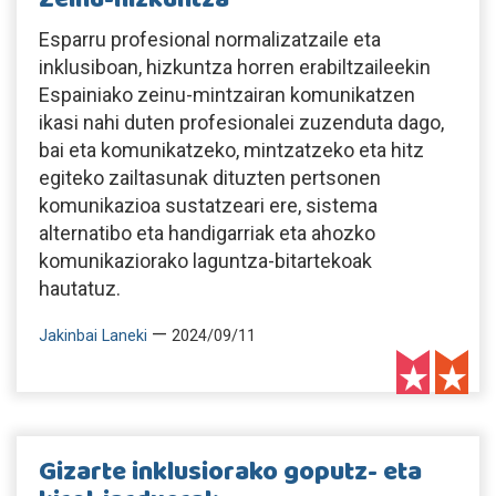
Esparru profesional normalizatzaile eta
inklusiboan, hizkuntza horren erabiltzaileekin
Espainiako zeinu-mintzairan komunikatzen
ikasi nahi duten profesionalei zuzenduta dago,
bai eta komunikatzeko, mintzatzeko eta hitz
egiteko zailtasunak dituzten pertsonen
komunikazioa sustatzeari ere, sistema
alternatibo eta handigarriak eta ahozko
komunikaziorako laguntza-bitartekoak
hautatuz.
—
Jakinbai Laneki
2024/09/11
Gizarte inklusiorako goputz- eta