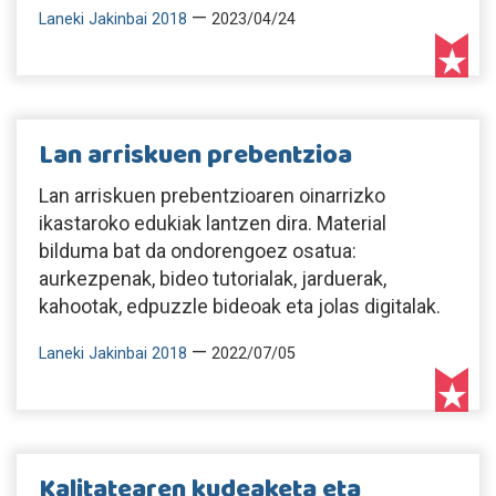
—
Laneki Jakinbai 2018
2023/04/24
Lan arriskuen prebentzioa
Lan arriskuen prebentzioaren oinarrizko
ikastaroko edukiak lantzen dira. Material
bilduma bat da ondorengoez osatua:
aurkezpenak, bideo tutorialak, jarduerak,
kahootak, edpuzzle bideoak eta jolas digitalak.
—
Laneki Jakinbai 2018
2022/07/05
Kalitatearen kudeaketa eta