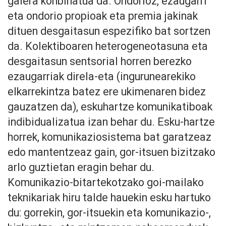
galera konbinatua da. Ondorioz, ezaugarri
eta ondorio propioak eta premia jakinak
dituen desgaitasun espezifiko bat sortzen
da. Kolektiboaren heterogeneotasuna eta
desgaitasun sentsorial horren berezko
ezaugarriak direla-eta (ingurunearekiko
elkarrekintza batez ere ukimenaren bidez
gauzatzen da), eskuhartze komunikatiboak
indibidualizatua izan behar du. Esku-hartze
horrek, komunikaziosistema bat garatzeaz
edo mantentzeaz gain, gor-itsuen bizitzako
arlo guztietan eragin behar du.
Komunikazio-bitartekotzako goi-mailako
teknikariak hiru talde hauekin esku hartuko
du: gorrekin, gor-itsuekin eta komunikazio-,