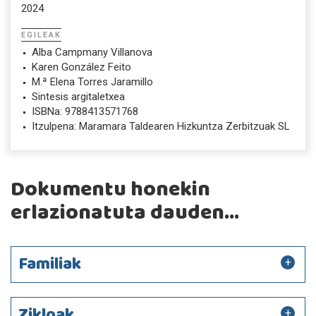
2024
EGILEAK
Alba Campmany Villanova
Karen González Feito
M.ª Elena Torres Jaramillo
Sintesis argitaletxea
ISBNa: 9788413571768
Itzulpena: Maramara Taldearen Hizkuntza Zerbitzuak SL
Dokumentu honekin
erlazionatuta dauden...
Familiak
Zikloak