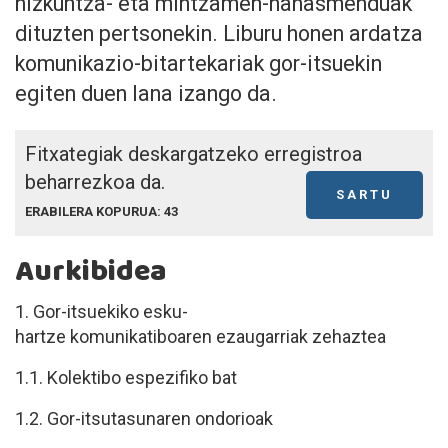
hizkuntza- eta mintzamen-nahasmenduak
dituzten pertsonekin. Liburu honen ardatza
komunikazio-bitartekariak gor-itsuekin
egiten duen lana izango da.
Fitxategiak deskargatzeko erregistroa
beharrezkoa da.
SARTU
ERABILERA KOPURUA: 43
Aurkibidea
1. Gor-itsuekiko esku-
hartze komunikatiboaren ezaugarriak zehaztea
1.1. Kolektibo espezifiko bat
1.2. Gor-itsutasunaren ondorioak