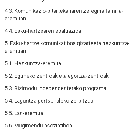
4.3. Komunikazio-bitartekariaren zeregina familia-
eremuan
4.4. Esku-hartzearen ebaluazioa
5. Esku-hartze komunikatiboa gizarteeta hezkuntza-
eremuan
5.1. Hezkuntza-eremua
5.2. Eguneko zentroak eta egoitza-zentroak
5.3. Bizimodu independenterako programa
5.4. Laguntza pertsonaleko zerbitzua
5.5. Lan-eremua
5.6. Mugimendu asoziatiboa