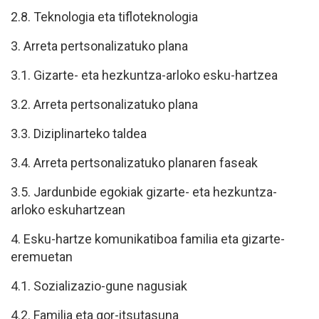
2.8. Teknologia eta tifloteknologia
3. Arreta pertsonalizatuko plana
3.1. Gizarte- eta hezkuntza-arloko esku-hartzea
3.2. Arreta pertsonalizatuko plana
3.3. Diziplinarteko taldea
3.4. Arreta pertsonalizatuko planaren faseak
3.5. Jardunbide egokiak gizarte- eta hezkuntza-
arloko eskuhartzean
4. Esku-hartze komunikatiboa familia eta gizarte-
eremuetan
4.1. Sozializazio-gune nagusiak
4.2. Familia eta gor-itsutasuna