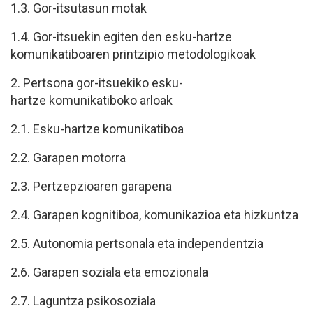
1.3. Gor-itsutasun motak
1.4. Gor-itsuekin egiten den esku-hartze
komunikatiboaren printzipio metodologikoak
2. Pertsona gor-itsuekiko esku-
hartze komunikatiboko arloak
2.1. Esku-hartze komunikatiboa
2.2. Garapen motorra
2.3. Pertzepzioaren garapena
2.4. Garapen kognitiboa, komunikazioa eta hizkuntza
2.5. Autonomia pertsonala eta independentzia
2.6. Garapen soziala eta emozionala
2.7. Laguntza psikosoziala