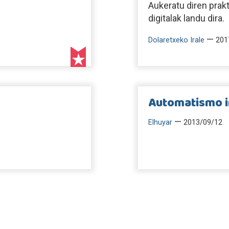
Aukeratu diren prakt
digitalak landu dira.
—
Dolaretxeko Irale
201
Automatismo i
—
Elhuyar
2013/09/12