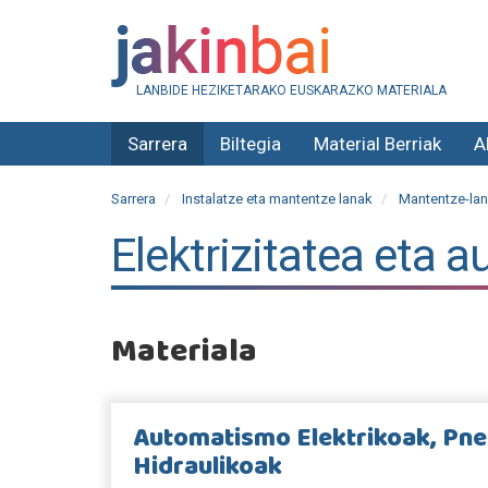
LANBIDE HEZIKETARAKO EUSKARAZKO MATERIALA
Sarrera
Biltegia
Material Berriak
A
Sarrera
Instalatze eta mantentze lanak
Mantentze-lan
Elektrizitatea eta 
Materiala
Automatismo Elektrikoak, Pn
Hidraulikoak