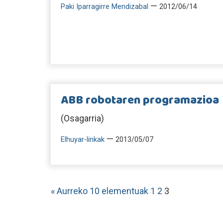
—
Paki Iparragirre Mendizabal
2012/06/14
ABB robotaren programazioa
(Osagarria)
—
Elhuyar-linkak
2013/05/07
« Aurreko 10 elementuak
1
2
3