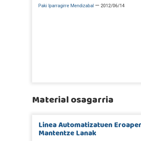
—
Paki Iparragirre Mendizabal
2012/06/14
Material osagarria
Linea Automatizatuen Eroapen
Mantentze Lanak