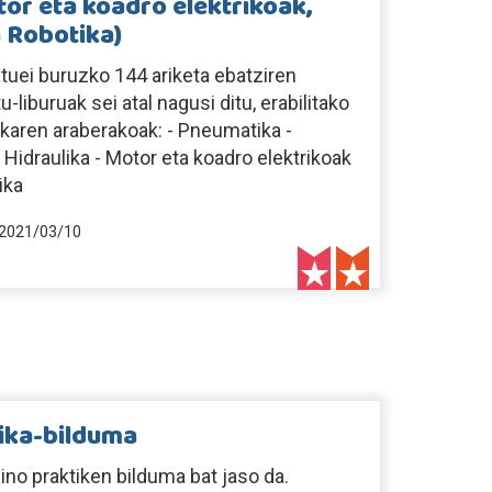
tor eta koadro elektrikoak,
 Robotika)
uei buruzko 144 ariketa ebatziren
-liburuak sei atal nagusi ditu, erabilitako
karen araberakoak: - Pneumatika -
Hidraulika - Motor eta koadro elektrikoak
ika
2021/03/10
tika-bilduma
ino praktiken bilduma bat jaso da.