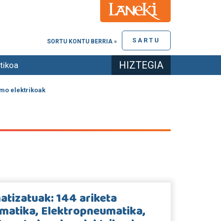
SARTU
SORTU KONTU BERRIA »
HIZTEGIA
tikoa
smo elektrikoak
tizatuak: 144 ariketa
umatika, Elektropneumatika,