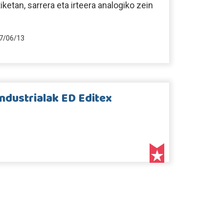
iketan, sarrera eta irteera analogiko zein
7/06/13
ndustrialak ED Editex