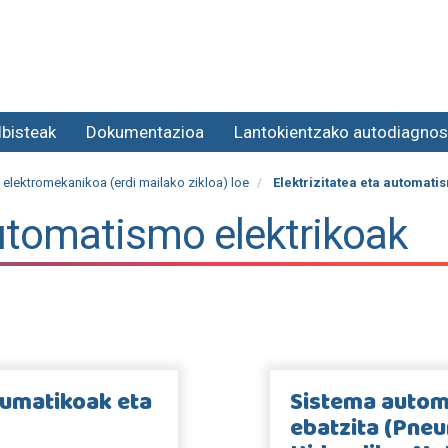
lbisteak
Dokumentazioa
Lantokientzako autodiagnos
 elektromekanikoa (erdi mailako zikloa) loe
Elektrizitatea eta automati
automatismo elektrikoak
eumatikoak eta
Sistema automa
ebatzita (Pne