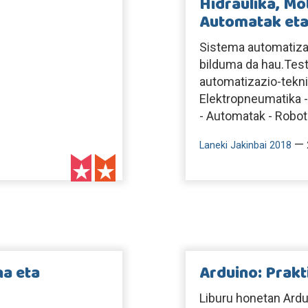
Hidraulika, Mo
Automatak eta
Sistema automatizat
bilduma da hau.Testu
automatizazio-tekni
Elektropneumatika - 
- Automatak - Robot
—
Laneki Jakinbai 2018
a eta
Arduino: Prak
Liburu honetan Ardu