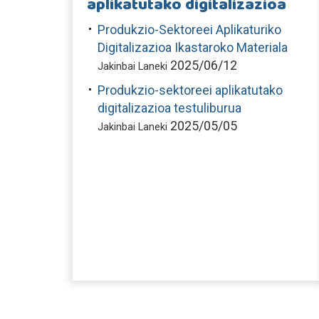
aplikatutako digitalizazioa
Produkzio-Sektoreei Aplikaturiko
Digitalizazioa Ikastaroko Materiala
2025/06/12
Jakinbai Laneki
Produkzio-sektoreei aplikatutako
digitalizazioa testuliburua
2025/05/05
Jakinbai Laneki