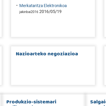
Merkataritza Elektronikoa
2016/05/19
jakinbai2016
Nazioarteko negoziazioa
Produkzio-sistemari
Salgai