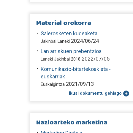
Material orokorra
Salerosketen kudeaketa
2024/06/24
Jakinbai Laneki
Lan arriskuen prebentzioa
2022/07/05
Laneki Jakinbai 2018
Komunikazio-bitartekoak eta -
euskarriak
2021/09/13
Euskalgintza
Ikusi dokumentu gehiago
Nazioarteko marketina
Marketing Digitala