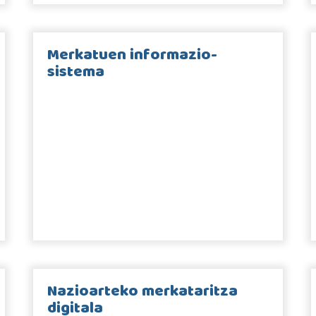
Merkatuen informazio-
sistema
Nazioarteko merkataritza
digitala