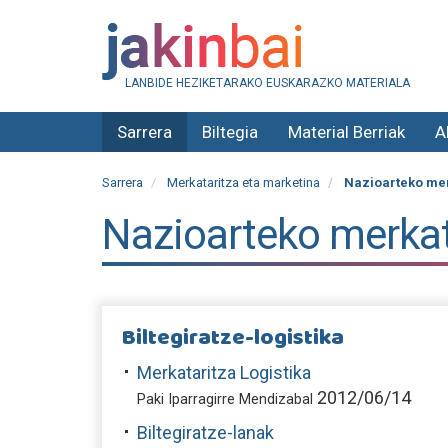
LANBIDE HEZIKETARAKO EUSKARAZKO MATERIALA
Sarrera
Biltegia
Material Berriak
A
Sarrera
Merkataritza eta marketina
Nazioarteko merk
Nazioarteko merkata
Biltegiratze-logistika
Merkataritza Logistika
2012/06/14
Paki Iparragirre Mendizabal
Biltegiratze-lanak