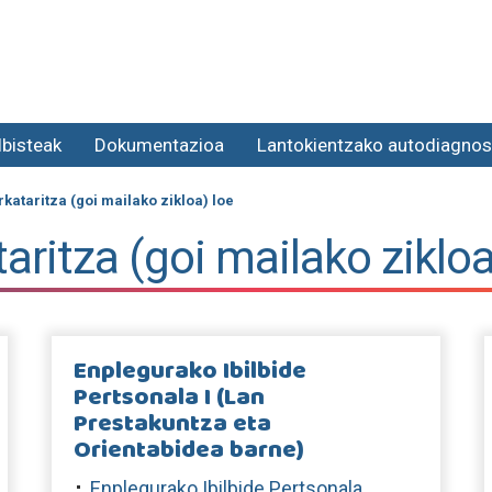
lbisteak
Dokumentazioa
Lantokientzako autodiagnos
ataritza (goi mailako zikloa) loe
ritza (goi mailako zikloa
Enplegurako Ibilbide
Pertsonala I (Lan
Prestakuntza eta
Orientabidea barne)
Enplegurako Ibilbide Pertsonala