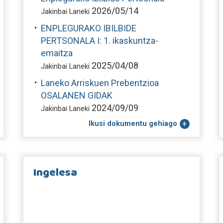
2026/05/14
Jakinbai Laneki
ENPLEGURAKO IBILBIDE
PERTSONALA I: 1. ikaskuntza-
emaitza
2025/04/08
Jakinbai Laneki
Laneko Arriskuen Prebentzioa
OSALANEN GIDAK
2024/09/09
Jakinbai Laneki
Ikusi dokumentu gehiago
Ingelesa