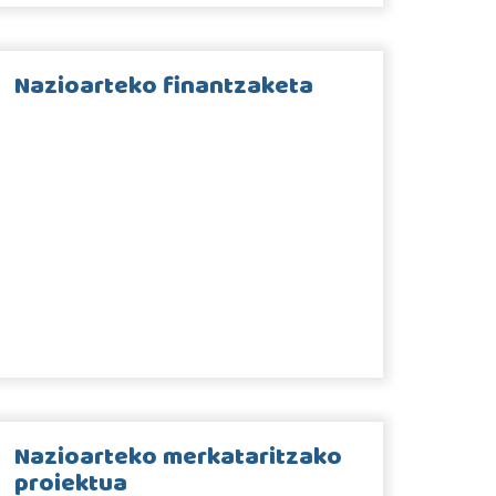
Nazioarteko finantzaketa
Nazioarteko merkataritzako
proiektua