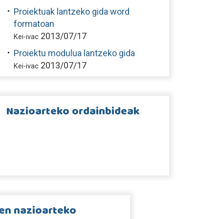
Proiektuak lantzeko gida word
formatoan
2013/07/17
Kei-ivac
Proiektu modulua lantzeko gida
2013/07/17
Kei-ivac
Nazioarteko ordainbideak
en nazioarteko