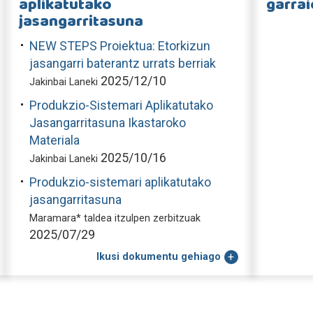
aplikatutako
garra
jasangarritasuna
NEW STEPS Proiektua: Etorkizun
jasangarri baterantz urrats berriak
2025/12/10
Jakinbai Laneki
Produkzio-Sistemari Aplikatutako
Jasangarritasuna Ikastaroko
Materiala
2025/10/16
Jakinbai Laneki
Produkzio-sistemari aplikatutako
jasangarritasuna
Maramara* taldea itzulpen zerbitzuak
2025/07/29
Ikusi dokumentu gehiago