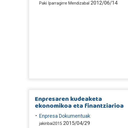
2012/06/14
Paki Iparragirre Mendizabal
Enpresaren kudeaketa
ekonomikoa eta finantziarioa
Enpresa Dokumentuak
2015/04/29
jakinbai2015