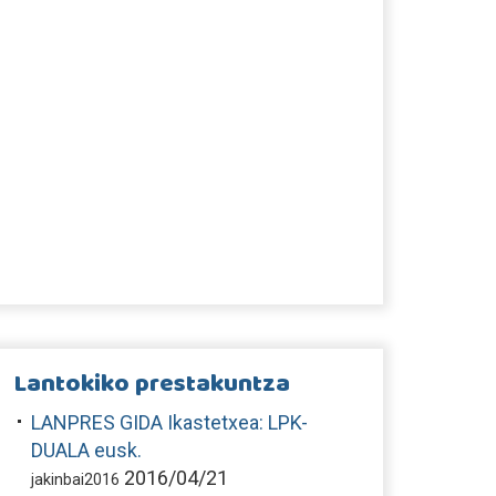
Lantokiko prestakuntza
LANPRES GIDA Ikastetxea: LPK-
DUALA eusk.
2016/04/21
jakinbai2016