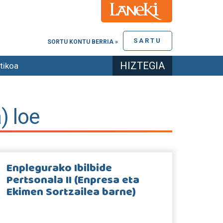
SARTU
SORTU KONTU BERRIA »
HIZTEGIA
tikoa
) loe
Enplegurako Ibilbide
Pertsonala II (Enpresa eta
Ekimen Sortzailea barne)