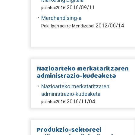
2016/09/11
jakinbai2016
Merchandising-a
2012/06/14
Paki Iparragirre Mendizabal
Nazioarteko merkataritzaren
administrazio-kudeaketa
Nazioarteko merkataritzaren
administrazio-kudeaketa
2016/11/04
jakinbai2016
Produkzio-sektoreei