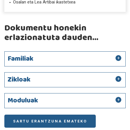
Osalan eta Lea Artibai ikastetxea
Dokumentu honekin
erlazionatuta dauden...
Familiak
Zikloak
Moduluak
SARTU ERANTZUNA EMATEKO