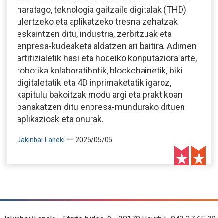
haratago, teknologia gaitzaile digitalak (THD)
ulertzeko eta aplikatzeko tresna zehatzak
eskaintzen ditu, industria, zerbitzuak eta
enpresa-kudeaketa aldatzen ari baitira. Adimen
artifizialetik hasi eta hodeiko konputaziora arte,
robotika kolaboratibotik, blockchainetik, biki
digitaletatik eta 4D inprimaketatik igaroz,
kapitulu bakoitzak modu argi eta praktikoan
banakatzen ditu enpresa-mundurako dituen
aplikazioak eta onurak.
—
Jakinbai Laneki
2025/05/05