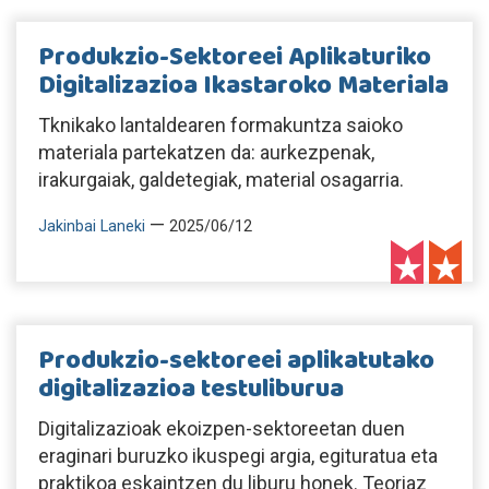
Produkzio-Sektoreei Aplikaturiko
Digitalizazioa Ikastaroko Materiala
Tknikako lantaldearen formakuntza saioko
materiala partekatzen da: aurkezpenak,
irakurgaiak, galdetegiak, material osagarria.
—
Jakinbai Laneki
2025/06/12
Produkzio-sektoreei aplikatutako
digitalizazioa testuliburua
Digitalizazioak ekoizpen-sektoreetan duen
eraginari buruzko ikuspegi argia, egituratua eta
praktikoa eskaintzen du liburu honek. Teoriaz